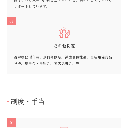
サポートしています。
08
その他制度
確定拠出型年金、退職金制度、従業員持株会、災害用備蓄品
常設、慶弔金・弔慰金、災害見舞金、等
制度・手当
01