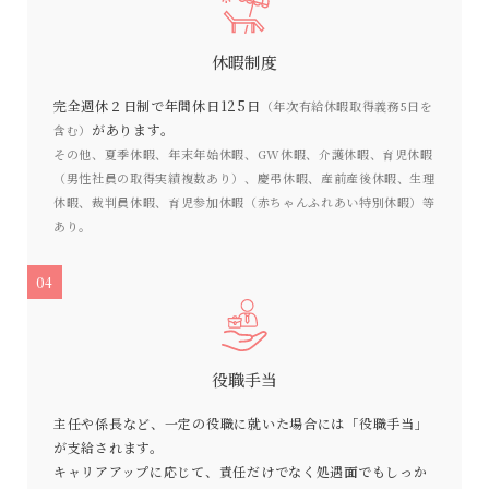
休暇制度
完全週休２日制で年間休日125日
（年次有給休暇取得義務5日を
があります。
含む）
その他、夏季休暇、年末年始休暇、GW休暇、介護休暇、育児休暇
（男性社員の取得実績複数あり）、慶弔休暇、産前産後休暇、生理
休暇、裁判員休暇、育児参加休暇（赤ちゃんふれあい特別休暇）等
あり。
04
役職手当
主任や係長など、一定の役職に就いた場合には「役職手当」
が支給されます。
キャリアアップに応じて、責任だけでなく処遇面でもしっか