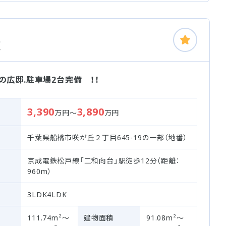
棟
の広邸.駐車場2台完備 ！！
3,390
3,890
万円～
万円
千葉県船橋市咲が丘２丁目645-19の一部（地番）
京成電鉄松戸線「二和向台」駅徒歩12分（距離：
960m）
3LDK4LDK
111.74m²～
建物面積
91.08m²～