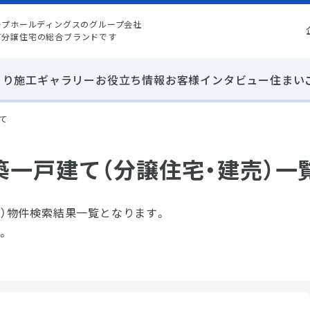
ープホールディングスのグループ会社
て分譲住宅の総合ブランドです
くり
施工ギャラリー
お役立ち情報
お客様インタビュー
住まい
て
一戸建て（分譲住宅・建売）一
売）物件検索結果一覧となります。
。