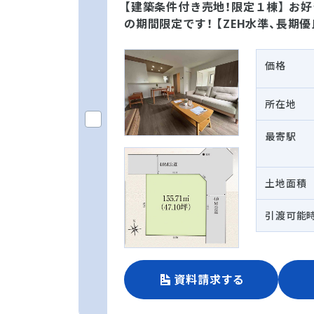
【建築条件付き売地！限定１棟】 お
の期間限定です！ 【ZEH水準、長期
価格
所在地
最寄駅
土地面積
引渡可能
資料請求する