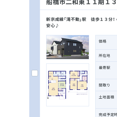
船橋市二和東１１期１
新京成線「滝不動」駅 徒歩１３分！
安心♪
価格
所在地
最寄駅
間取り
土地面積
完成予定