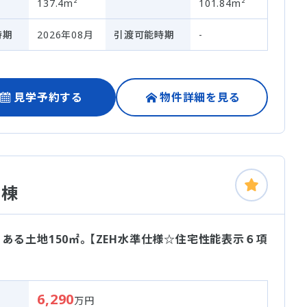
137.4m²
101.84m²
時期
2026年08月
引渡可能時期
-
見学予約する
物件詳細を見る
２棟
ある土地150㎡。【ZEH水準仕様☆住宅性能表示６項
6,290
万円