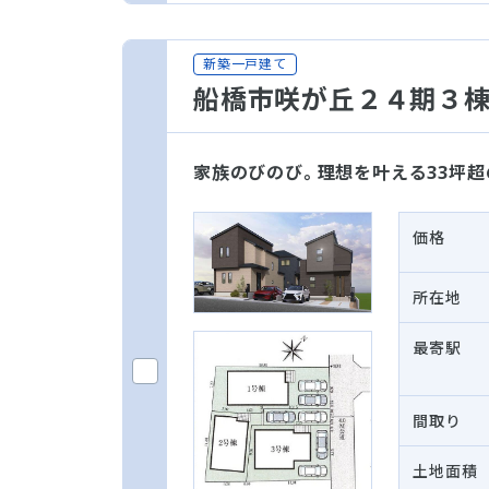
新築一戸建て
船橋市咲が丘２４期３
家族のびのび。理想を叶える33坪超
価格
所在地
最寄駅
間取り
土地面積