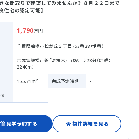
好きな間取りで建築してみませんか？ ８月２２日まで
優良住宅の認定可能】
1,790
万円
千葉県船橋市松が丘２丁目753番28（地番）
京成電鉄松戸線「高根木戸」駅徒歩28分（距離：
2240m）
155.71m²
完成予定時期
-
時期
-
見学予約する
物件詳細を見る