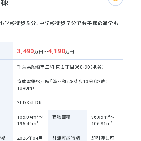
３棟
 小学校徒歩５分、中学校徒歩７分でお子様の通学も
3,490
4,190
万円～
万円
千葉県船橋市二和 東１丁目368-90（地番）
京成電鉄松戸線「滝不動」駅徒歩13分（距離：
1040m）
3LDK4LDK
165.04m²～
建物面積
96.05m²～
196.49m²
106.81m²
時期
2026年04月
引渡可能時期
即引渡し可