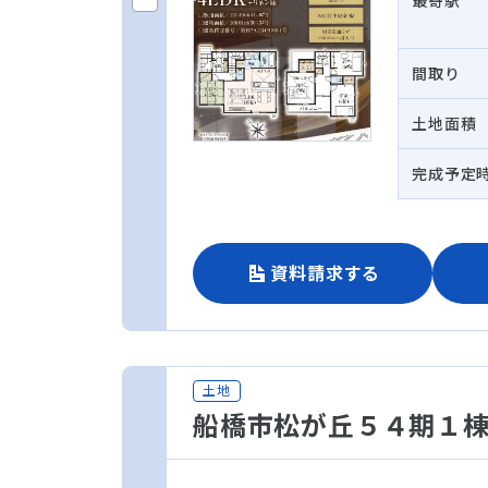
最寄駅
間取り
土地面積
完成予定
資料請求する
土地
船橋市松が丘５４期１