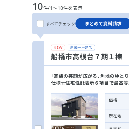
10
件/1～10件を表示
まとめて資料請求
すべてチェック
新築一戸建て
NEW
船橋市高根台７期１棟
「家族の笑顔が広がる、角地のゆとり
仕様☆住宅性能表示６項目で最高等
価格
所在地