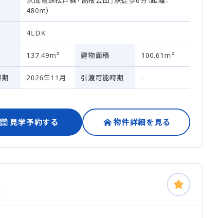
京成電鉄松戸線「高根公団」駅徒歩6分（距離：
480m）
4LDK
137.49m²
建物面積
100.61m²
時期
2026年11月
引渡可能時期
-
見学予約する
物件詳細を見る
棟