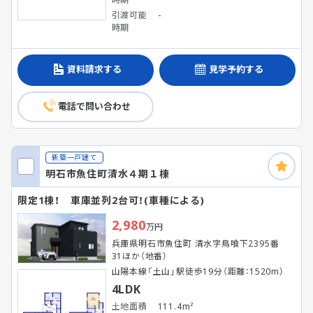
引渡可能
-
時期
資料請求する
見学予約する
電話で問い合わせ
新築一戸建て
明石市魚住町清水４期１棟
限定1棟！ 車庫並列2台可！(車種による)
2,980
万円
兵庫県明石市魚住町 清水字鳥喰下2395番
31ほか（地番）
山陽本線「土山」駅徒歩19分（距離：1520m）
4LDK
土地面積
111.4m²