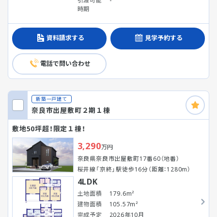
引渡可能
-
時期
資料請求する
見学予約する
電話で問い合わせ
新築一戸建て
奈良市出屋敷町２期１棟
敷地50坪超！限定１棟！
3,290
万円
奈良県奈良市出屋敷町17番60（地番）
桜井線「京終」駅徒歩16分（距離：1280m）
4LDK
土地面積
179.6m²
建物面積
105.57m²
完成予定
2026年10月