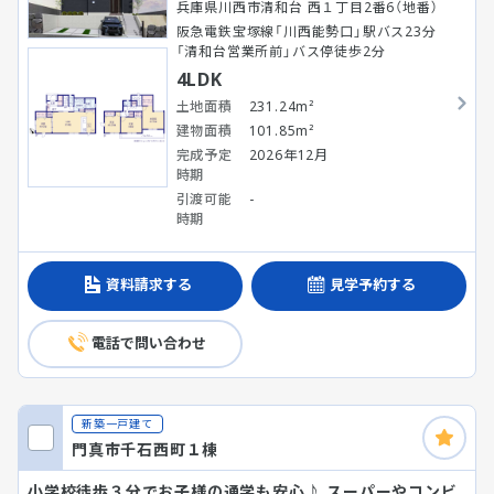
兵庫県川西市清和台 西１丁目2番6（地番）
阪急電鉄宝塚線「川西能勢口」駅バス23分
「清和台営業所前」バス停徒歩2分
4LDK
土地面積
231.24m²
建物面積
101.85m²
完成予定
2026年12月
時期
引渡可能
-
時期
資料請求する
見学予約する
電話で問い合わせ
新築一戸建て
門真市千石西町１棟
小学校徒歩３分でお子様の通学も安心♪ スーパーやコンビ