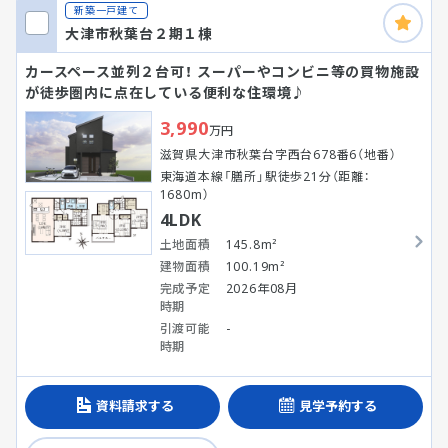
新築一戸建て
大津市秋葉台２期１棟
カースペース並列２台可！ スーパーやコンビニ等の買物施設
が徒歩圏内に点在している便利な住環境♪
3,990
万円
滋賀県大津市秋葉台字西台678番6（地番）
東海道本線「膳所」駅徒歩21分（距離：
1680m）
4LDK
土地面積
145.8m²
建物面積
100.19m²
完成予定
2026年08月
時期
引渡可能
-
時期
資料請求する
見学予約する