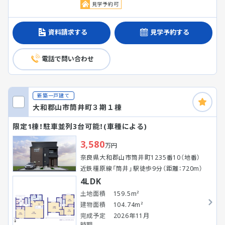
見学予約可
資料請求する
見学予約する
電話で問い合わせ
新築一戸建て
大和郡山市筒井町３期１棟
限定1棟！駐車並列3台可能！(車種による)
3,580
万円
奈良県大和郡山市筒井町1235番10（地番）
近鉄橿原線「筒井」駅徒歩9分（距離：720m）
4LDK
土地面積
159.5m²
建物面積
104.74m²
完成予定
2026年11月
時期