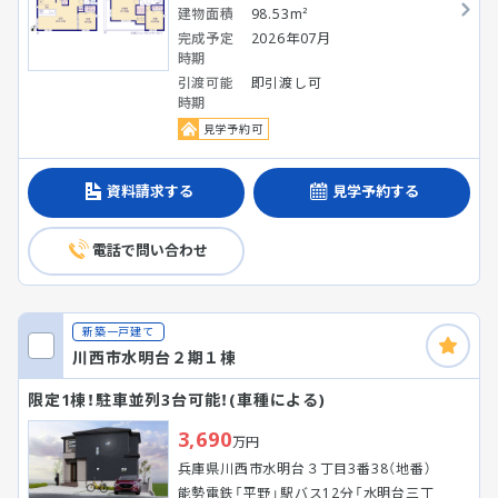
建物面積
98.53m²
完成予定
2026年07月
時期
引渡可能
即引渡し可
時期
見学予約可
資料請求する
見学予約する
電話で問い合わせ
新築一戸建て
川西市水明台２期１棟
限定1棟！駐車並列3台可能！(車種による)
3,690
万円
兵庫県川西市水明台３丁目3番38（地番）
能勢電鉄「平野」駅バス12分「水明台三丁