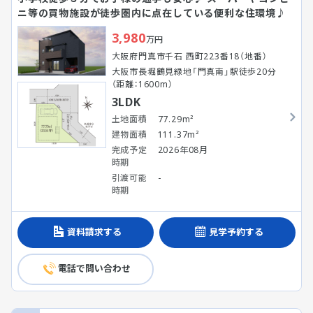
ニ等の買物施設が徒歩圏内に点在している便利な住環境♪
3,980
万円
大阪府門真市千石 西町223番18（地番）
大阪市長堀鶴見緑地「門真南」駅徒歩20分
（距離：1600m）
3LDK
土地面積
77.29m²
建物面積
111.37m²
完成予定
2026年08月
時期
引渡可能
-
時期
資料請求する
見学予約する
電話で問い合わせ