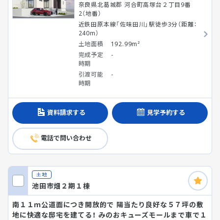
奈良県北葛城郡 河合町高塚台２丁目9番
2（地番）
近鉄田原本線「佐味田川」駅徒歩3分（距離：
240m）
土地面積
192.99m²
完成予定
-
時期
引渡可能
-
時期
資料請求する
見学予約する
電話で問い合わせ
土地
池田市畑２期１棟
南１１ｍ公道面につき開放的で 陽当たり良好な５７坪の敷
地に快適な邸宅を建てる！ みのおキューズモールまで車で１