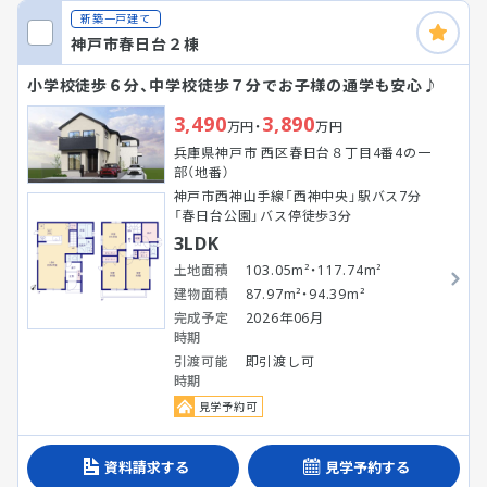
新築一戸建て
神戸市春日台２棟
小学校徒歩６分、中学校徒歩７分でお子様の通学も安心♪
3,490
3,890
万円・
万円
兵庫県神戸市 西区春日台８丁目4番4の一
部（地番）
神戸市西神山手線「西神中央」駅バス7分
「春日台公園」バス停徒歩3分
3LDK
土地面積
103.05m²・117.74m²
建物面積
87.97m²・94.39m²
完成予定
2026年06月
時期
引渡可能
即引渡し可
時期
見学予約可
資料請求する
見学予約する