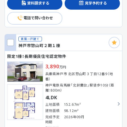
資料請求する
見学予約する
電話で問い合わせ
新築一戸建て
神戸市惣山町２期１棟
限定1棟！長期優良住宅認定物件
3,890
万円
兵庫県神戸市 北区惣山町３丁目12番9（地
番）
神戸電鉄有馬線「北鈴蘭台」駅徒歩10分（距
離：800m）
4LDK
土地面積
152.67m²
建物面積
98.12m²
完成予定
2026年09月
時期