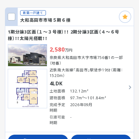
新築一戸建て
大和高田市市場５期６棟
1期分譲3区画（１～３号棟）！！ 2期分譲3区画（４～６号
棟）！！太陽光搭載！！
2,580
万円
奈良県大和高田市大字市場756番1の一部
（地番）
近鉄南大阪線「高田市」駅徒歩19分（距離：
1520m）
4LDK
土地面積
132.12m²
建物面積
97.7m²～101.84m²
完成予定
2026年09月
時期
引渡可能
-
時期