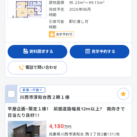
建物面積
95.23m²～99.15m²
完成予定
2026年06月
時期
引渡可能
即引渡し可
時期
見学予約可
資料請求する
見学予約する
電話で問い合わせ
新築一戸建て
川西市清和台西２期１棟
平屋企画・限定１棟！ 前面道路幅員12ｍ以上? 南向きで
日当たり良好！！
4,180
万円
兵庫県川西市清和台 西３丁目2番131(地