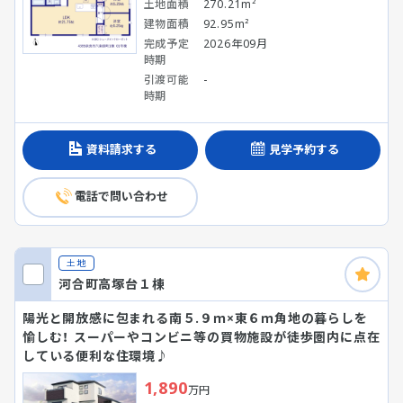
土地面積
270.21m²
建物面積
92.95m²
完成予定
2026年09月
時期
引渡可能
-
時期
資料請求する
見学予約する
電話で問い合わせ
土地
河合町高塚台１棟
陽光と開放感に包まれる南５.９ｍ×東６ｍ角地の暮らしを
愉しむ！ スーパーやコンビニ等の買物施設が徒歩圏内に点在
している便利な住環境♪
1,890
万円