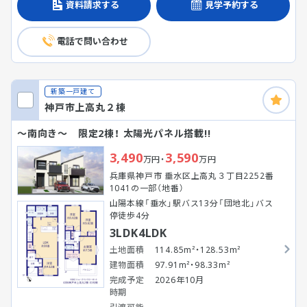
資料請求する
見学予約する
電話で問い合わせ
新築一戸建て
神戸市上高丸２棟
～南向き～ 限定2棟！ 太陽光パネル搭載!!
3,490
3,590
万円・
万円
兵庫県神戸市 垂水区上高丸３丁目2252番
1041の一部（地番）
山陽本線「垂水」駅バス13分「団地北」バス
停徒歩4分
3LDK4LDK
土地面積
114.85m²・128.53m²
建物面積
97.91m²・98.33m²
完成予定
2026年10月
時期