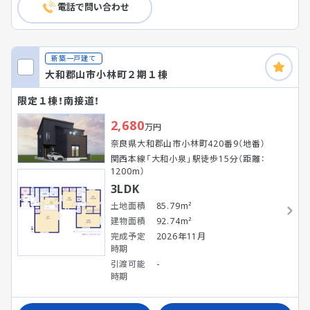
電話で問い合わせ
新築一戸建て
大和郡山市小林町２期１棟
限定１棟！南接道！
2,680
万円
奈良県大和郡山市小林町420番9（地番）
関西本線「大和小泉」駅徒歩15分（距離：
1200m）
3LDK
土地面積
85.79m²
建物面積
92.74m²
完成予定
2026年11月
時期
引渡可能
-
時期