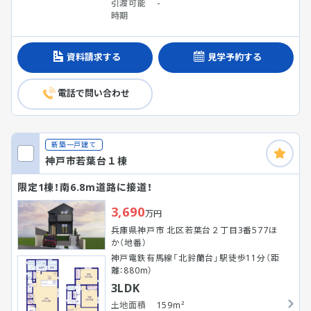
引渡可能
-
時期
資料請求する
見学予約する
電話で問い合わせ
新築一戸建て
神戸市若葉台１棟
限定1棟！南6.8m道路に接道！
3,690
万円
兵庫県神戸市 北区若葉台２丁目3番577ほ
か（地番）
神戸電鉄有馬線「北鈴蘭台」駅徒歩11分（距
離：880m）
3LDK
土地面積
159m²