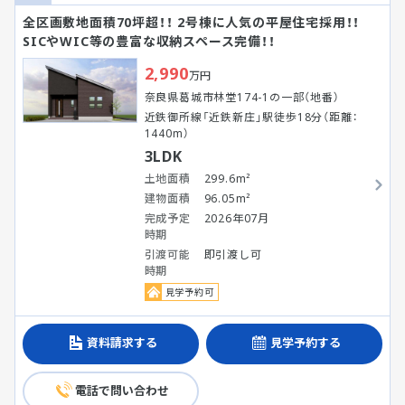
全区画敷地面積70坪超！！ 2号棟に人気の平屋住宅採用！！
SICやWIC等の豊富な収納スペース完備！！
2,990
万円
奈良県葛城市林堂174-1の一部（地番）
近鉄御所線「近鉄新庄」駅徒歩18分（距離：
1440m）
3LDK
土地面積
299.6m²
建物面積
96.05m²
完成予定
2026年07月
時期
引渡可能
即引渡し可
時期
見学予約可
資料請求する
見学予約する
電話で問い合わせ