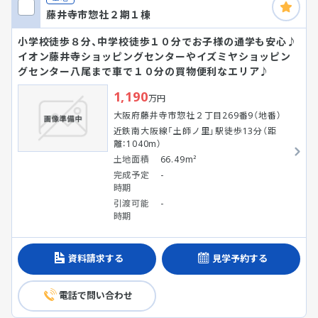
藤井寺市惣社２期１棟
小学校徒歩８分、中学校徒歩１０分でお子様の通学も安心♪
イオン藤井寺ショッピングセンターやイズミヤショッピン
グセンター八尾まで車で１０分の買物便利なエリア♪
1,190
万円
大阪府藤井寺市惣社２丁目269番9（地番）
近鉄南大阪線「土師ノ里」駅徒歩13分（距
離：1040m）
土地面積
66.49m²
完成予定
-
時期
引渡可能
-
時期
資料請求する
見学予約する
電話で問い合わせ