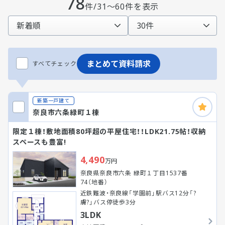
78
件/31～60件を表示
まとめて資料請求
すべてチェック
新築一戸建て
奈良市六条緑町１棟
限定１棟！敷地面積80坪超の平屋住宅！！LDK21.75帖！収納
スペースも豊富!
4,490
万円
奈良県奈良市六条 緑町１丁目1537番
74（地番）
近鉄難波・奈良線「学園前」駅バス12分「?
膚?」バス停徒歩3分
3LDK