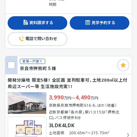
時期
資料請求する
見学予約する
電話で問い合わせ
新築一戸建て
奈良市押熊町５棟
開発分譲地 限定5棟！ 全区画 並列駐車可、土地200㎡以上付
周辺スーパー等 生活施設充実！！
3,990
4,490
万円～
万円
奈良県奈良市押熊町616-8、ほか（地番）
近鉄京都線「高の原」駅バス15分「押熊北
口」バス停徒歩8分
3LDK4LDK
土地面積
200.65m²～215.73m²