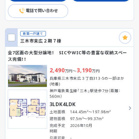
電話で問い合わせ
新築一戸建て
三木市末広２期７棟
全7区画の大型分譲地！ SICやWIC等の豊富な収納スペー
ス完備！！
2,490
3,190
万円～
万円
兵庫県三木市末広３丁目313-5の一部ほか
(地番)
神戸電鉄粟生線「三木」駅徒歩7分（距離：
560m）
3LDK4LDK
土地面積
144.45m²～197.98m²
建物面積
97.5m²～99.37m²
完成予定
2026年10月
時期
引渡可能
-