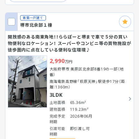
新築一戸建て
堺市北余部１棟
開放感のある南東角地！！ららぽーと堺まで車で５分の買い
物便利なロケーション！ スーパーやコンビニ等の買物施設が
徒歩圏内に点在している便利な住環境♪
2,990
万円
大阪府堺市 美原区北余部8番19の一部（地
番）
南海電鉄高野線「萩原天神」駅徒歩17分（距
離：1360m）
3LDK
土地面積
65.36m²
建物面積
119.23m²
完成予定
2026年06月
時期
引渡可能
即引渡し可
時期