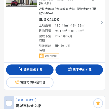
部（地番）
近鉄大阪線「大阪教育大前」駅徒歩8分（距
離：640m）
3LDK4LDK
土地面積
130.41m²・134.92m²
建物面積
98.12m²・101.02m²
完成予定
2026年07月
時期
引渡可能
即引渡し可
時期
見学予約可
資料請求する
見学予約する
電話で問い合わせ
新築一戸建て
葛城市林堂２棟