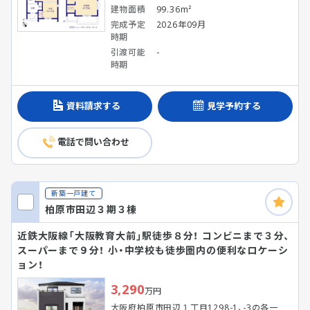
建物面積
99.36m²
完成予定
2026年09月
時期
引渡可能
-
時期
資料請求する
見学予約する
電話で問い合わせ
新築一戸建て
柏原市田辺３期３棟
近鉄大阪線「大阪教育大前」駅徒歩８分！ コンビニまで３分、
スーパーまで９分！ 小・中学校も徒歩圏内の便利なロケーシ
ョン！
3,290
万円
大阪府柏原市田辺１丁目1298-1、-3の各一