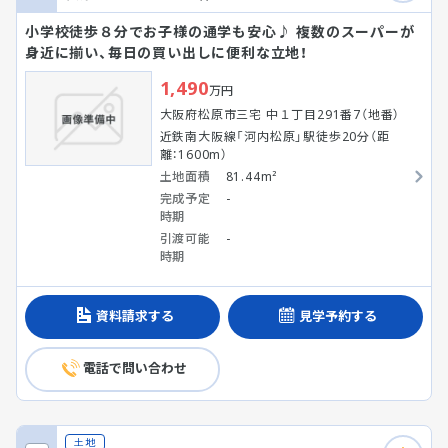
小学校徒歩８分でお子様の通学も安心♪ 複数のスーパーが
身近に揃い、毎日の買い出しに便利な立地！
1,490
万円
大阪府松原市三宅 中１丁目291番7（地番）
近鉄南大阪線「河内松原」駅徒歩20分（距
離：1600m）
土地面積
81.44m²
完成予定
-
時期
引渡可能
-
時期
資料請求する
見学予約する
電話で問い合わせ
土地