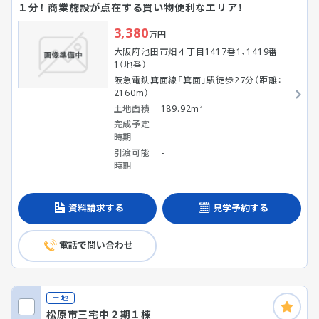
１分！ 商業施設が点在する買い物便利なエリア！
3,380
万円
大阪府池田市畑４丁目1417番1、1419番
1（地番）
阪急電鉄箕面線「箕面」駅徒歩27分（距離：
2160m）
土地面積
189.92m²
完成予定
-
時期
引渡可能
-
時期
資料請求する
見学予約する
電話で問い合わせ
土地
松原市三宅中２期１棟