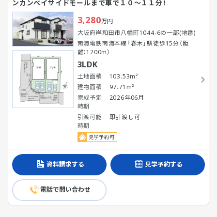
ンカンベイサイドモールまで車で１０～１１分！
3,280
万円
大阪府岸和田市八幡町1044-6の一部(地番)
南海電鉄南海本線「春木」駅徒歩15分（距
離：1200m）
3LDK
土地面積
103.53m²
建物面積
97.71m²
完成予定
2026年06月
時期
引渡可能
即引渡し可
時期
見学予約可
資料請求する
見学予約する
電話で問い合わせ