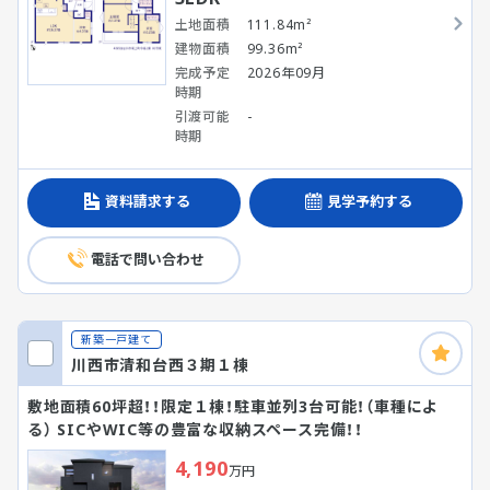
土地面積
111.84m²
建物面積
99.36m²
完成予定
2026年09月
時期
引渡可能
-
時期
資料請求する
見学予約する
電話で問い合わせ
新築一戸建て
川西市清和台西３期１棟
敷地面積60坪超！！限定１棟！駐車並列3台可能！（車種によ
る） SICやWIC等の豊富な収納スペース完備！！
4,190
万円