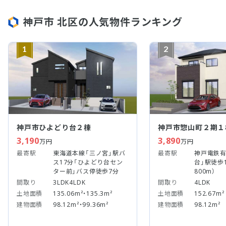
神戸市 北区の人気物件ランキング
1
2
神戸市ひよどり台２棟
神戸市惣山町２期１
3,190
3,890
万円
万円
最寄駅
東海道本線「三ノ宮」駅バ
最寄駅
神戸電鉄有
ス17分「ひよどり台セン
台」駅徒歩1
ター前」バス停徒歩7分
800m）
間取り
3LDK4LDK
間取り
4LDK
土地面積
135.06m²・135.3m²
土地面積
152.67m²
建物面積
98.12m²・99.36m²
建物面積
98.12m²