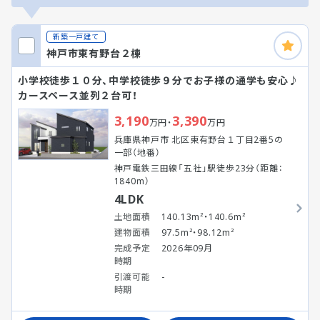
新築一戸建て
神戸市東有野台２棟
小学校徒歩１０分、中学校徒歩９分でお子様の通学も安心♪
カースペース並列２台可！
3,190
3,390
万円・
万円
兵庫県神戸市 北区東有野台１丁目2番5の
一部（地番）
神戸電鉄三田線「五社」駅徒歩23分（距離：
1840m）
4LDK
土地面積
140.13m²・140.6m²
建物面積
97.5m²・98.12m²
完成予定
2026年09月
時期
引渡可能
-
時期