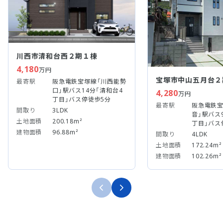
川西市清和台西２期１棟
4,180
万円
宝塚市中山五月台２
最寄駅
阪急電鉄宝塚線「川西能勢
口」駅バス14分「清和台4
4,280
万円
丁目」バス停徒歩5分
最寄駅
阪急電鉄宝
間取り
3LDK
音」駅バス
土地面積
200.18m²
丁目」バス
建物面積
96.88m²
間取り
4LDK
土地面積
172.24m²
建物面積
102.26m²