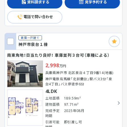
資料請求する
見学予約する
電話で問い合わせ
新築一戸建て
神戸市泉台１棟
南東角地！日当たり良好！ 車庫並列３台可（車種による）
2,998
万円
兵庫県神戸市 北区泉台４丁目9番14(地番)
神戸電鉄有馬線「北鈴蘭台」駅バス3分「泉
台4丁目」バス停徒歩6分
4LDK
土地面積
189.59m²
建物面積
97.71m²
完成予定
2025年08月
時期
引渡可能
即引渡し可