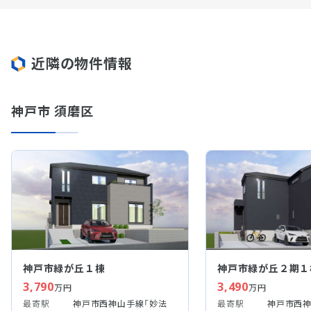
近隣の物件情報
神戸市 須磨区
神戸市緑が丘１棟
神戸市緑が丘２期１
3,790
3,490
万円
万円
最寄駅
神戸市西神山手線「妙法
最寄駅
神戸市西神