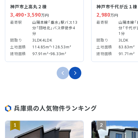
神戸市上高丸２棟
神戸市千代が丘１棟
3,490・3,590
2,980
万円
万円
最寄駅
山陽本線「垂水」駅バス13
最寄駅
山陽本線「
分「団地北」バス停徒歩4
分「千代が
分
1分
間取り
3LDK4LDK
間取り
3LDK
土地面積
114.85m²・128.53m²
土地面積
83.83m²
建物面積
97.91m²・98.33m²
建物面積
91.71m²
兵庫県の人気物件ランキング
1
2