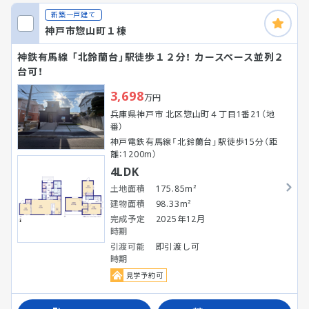
新築一戸建て
神戸市惣山町１棟
神鉄有馬線 「北鈴蘭台」駅徒歩１２分！ カースペース並列２
台可！
3,698
万円
兵庫県神戸市 北区惣山町４丁目1番21（地
番）
神戸電鉄有馬線「北鈴蘭台」駅徒歩15分（距
離：1200m）
4LDK
土地面積
175.85m²
建物面積
98.33m²
完成予定
2025年12月
時期
引渡可能
即引渡し可
時期
見学予約可