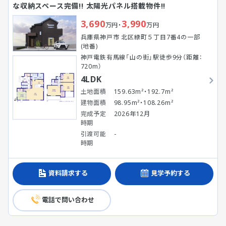
な収納スペース完備!! 太陽光パネル搭載物件!!
3,690
3,990
万円・
万円
兵庫県神戸市 北区緑町５丁目7番4の一部
(地番)
神戸電鉄有馬線「山の街」駅徒歩9分（距離：
720m）
4LDK
土地面積
159.63m²・192.7m²
建物面積
98.95m²・108.26m²
完成予定
2026年12月
時期
引渡可能
-
時期
資料請求する
見学予約する
電話で問い合わせ