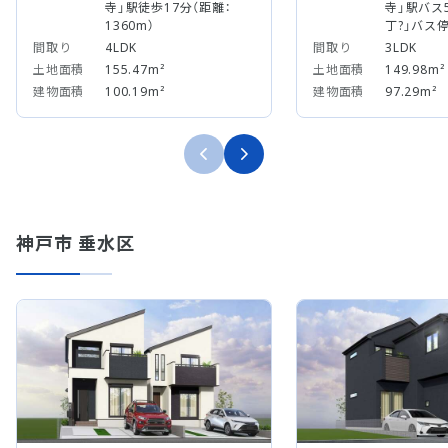
寺」駅徒歩17分（距離：
寺」駅バス
1360m）
丁?」バス
間取り
4LDK
間取り
3LDK
土地面積
155.47m²
土地面積
149.98m²
建物面積
100.19m²
建物面積
97.29m²
神戸市 垂水区