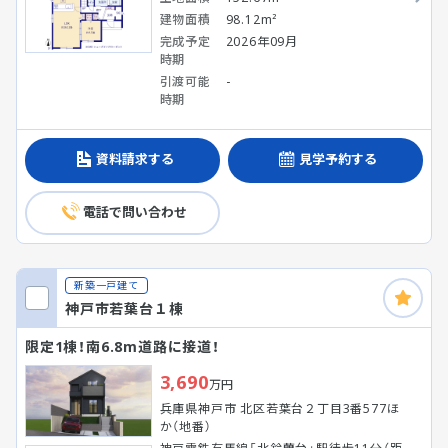
建物面積
98.12m²
完成予定
2026年09月
時期
引渡可能
-
時期
資料請求する
見学予約する
電話で問い合わせ
新築一戸建て
神戸市若葉台１棟
限定1棟！南6.8m道路に接道！
3,690
万円
兵庫県神戸市 北区若葉台２丁目3番577ほ
か（地番）