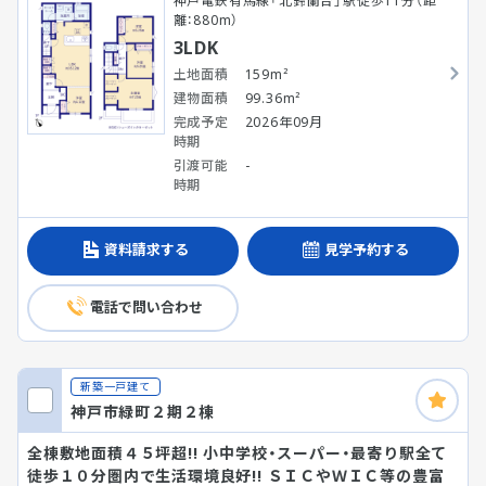
神戸電鉄有馬線「北鈴蘭台」駅徒歩11分（距
離：880m）
3LDK
土地面積
159m²
建物面積
99.36m²
完成予定
2026年09月
時期
引渡可能
-
時期
資料請求する
見学予約する
電話で問い合わせ
新築一戸建て
神戸市緑町２期２棟
全棟敷地面積４５坪超!! 小中学校・スーパー・最寄り駅全て
徒歩１０分圏内で生活環境良好!! ＳＩＣやＷＩＣ等の豊富