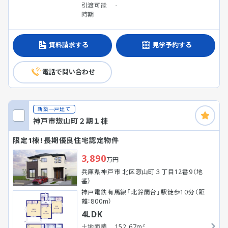
引渡可能
-
時期
資料請求する
見学予約する
電話で問い合わせ
新築一戸建て
神戸市惣山町２期１棟
限定1棟！長期優良住宅認定物件
3,890
万円
兵庫県神戸市 北区惣山町３丁目12番9（地
番）
神戸電鉄有馬線「北鈴蘭台」駅徒歩10分（距
離：800m）
4LDK
土地面積
152.67m²