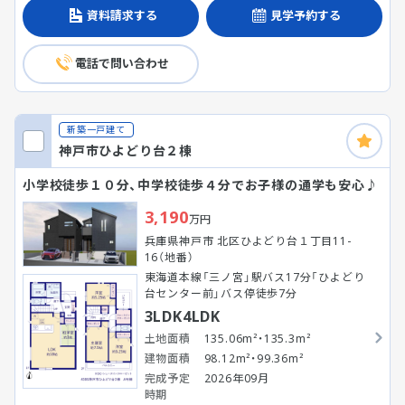
資料請求する
見学予約する
電話で問い合わせ
新築一戸建て
神戸市ひよどり台２棟
小学校徒歩１０分、中学校徒歩４分でお子様の通学も安心♪
3,190
万円
兵庫県神戸市 北区ひよどり台１丁目11-
16（地番）
東海道本線「三ノ宮」駅バス17分「ひよどり
台センター前」バス停徒歩7分
3LDK4LDK
土地面積
135.06m²・135.3m²
建物面積
98.12m²・99.36m²
完成予定
2026年09月
時期