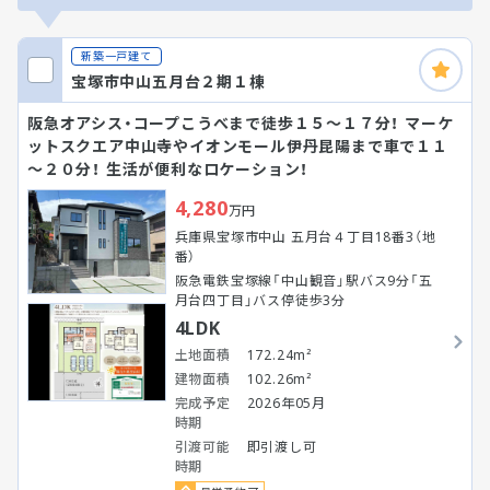
新築一戸建て
宝塚市中山五月台２期１棟
阪急オアシス・コープこうべまで徒歩１５～１７分！ マーケ
ットスクエア中山寺やイオンモール伊丹昆陽まで車で１１
～２０分！ 生活が便利なロケーション！
4,280
万円
兵庫県宝塚市中山 五月台４丁目18番3（地
番）
阪急電鉄宝塚線「中山観音」駅バス9分「五
月台四丁目」バス停徒歩3分
4LDK
土地面積
172.24m²
建物面積
102.26m²
完成予定
2026年05月
時期
引渡可能
即引渡し可
時期