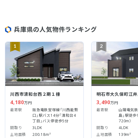
兵庫県の人気物件ランキング
1
2
川西市清和台西２期１棟
明石市大久保町江井
4,180
3,490
万円
万円
最寄駅
阪急電鉄宝塚線「川西能勢
最寄駅
山陽電気鉄
口」駅バス14分「清和台4
島」駅徒歩
丁目」バス停徒歩5分
720m）
間取り
3LDK
間取り
4LDK
土地面積
200.18m²
土地面積
139m²