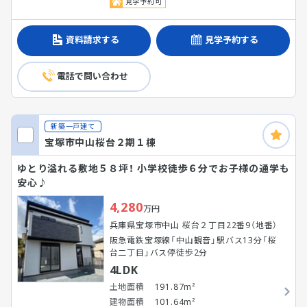
見学予約可
資料請求する
見学予約する
電話で問い合わせ
新築一戸建て
宝塚市中山桜台２期１棟
ゆとり溢れる敷地５８坪！ 小学校徒歩６分でお子様の通学も
安心♪
4,280
万円
兵庫県宝塚市中山 桜台２丁目22番9（地番）
阪急電鉄宝塚線「中山観音」駅バス13分「桜
台二丁目」バス停徒歩2分
4LDK
土地面積
191.87m²
建物面積
101.64m²