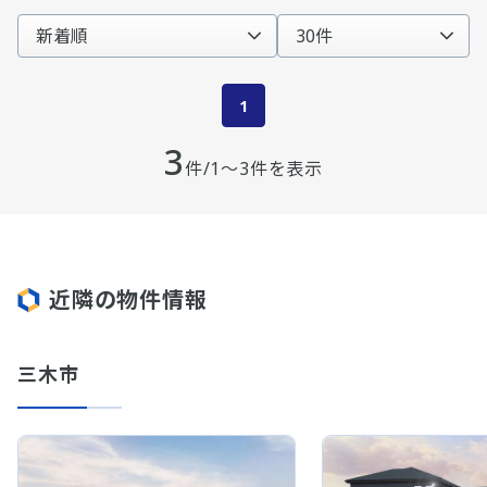
1
3
件/1～3件を表示
近隣の物件情報
三木市