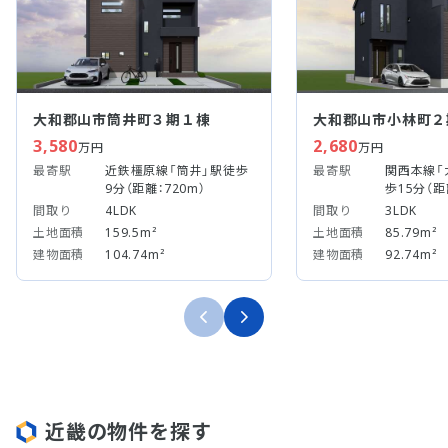
大和郡山市筒井町３期１棟
大和郡山市小林町２
3,580
2,680
万円
万円
最寄駅
近鉄橿原線「筒井」駅徒歩
最寄駅
関西本線「
9分（距離：720m）
歩15分（距
間取り
4LDK
間取り
3LDK
土地面積
159.5m²
土地面積
85.79m²
建物面積
104.74m²
建物面積
92.74m²
近畿の物件を探す