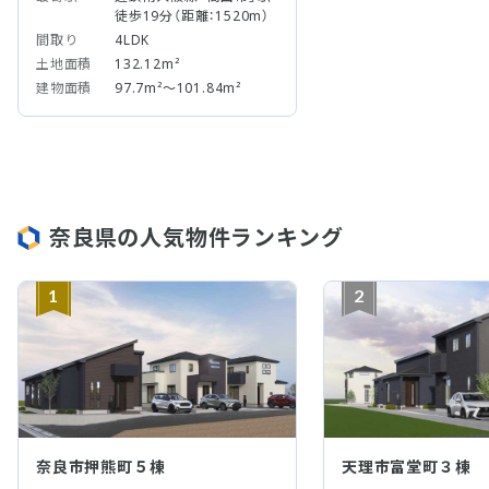
徒歩19分（距離：1520m）
間取り
4LDK
土地面積
132.12m²
建物面積
97.7m²～101.84m²
奈良県の人気物件ランキング
1
2
奈良市押熊町５棟
天理市富堂町３棟