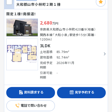
大和郡山市小林町２期１棟
限定１棟！南接道！
2,680
万円
奈良県大和郡山市小林町420番9（地番）
関西本線「大和小泉」駅徒歩15分（距離：
1200m）
3LDK
土地面積
85.79m²
建物面積
92.74m²
完成予定
2026年11月
時期
引渡可能
-
時期
資料請求する
見学予約する
電話で問い合わせ