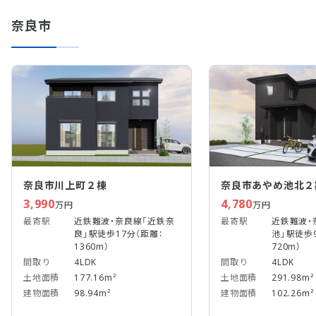
奈良市
奈良市川上町２棟
奈良市あやめ池北２
3,990
4,780
万円
万円
最寄駅
近鉄難波・奈良線「近鉄奈
最寄駅
近鉄難波・
良」駅徒歩17分（距離：
池」駅徒歩
1360m）
720m）
間取り
4LDK
間取り
4LDK
土地面積
177.16m²
土地面積
291.98m²
建物面積
98.94m²
建物面積
102.26m²