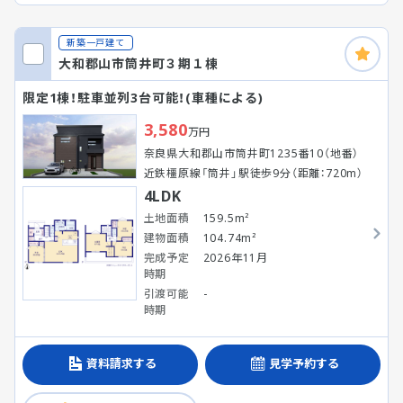
新築一戸建て
大和郡山市筒井町３期１棟
限定1棟！駐車並列3台可能！(車種による)
3,580
万円
奈良県大和郡山市筒井町1235番10（地番）
近鉄橿原線「筒井」駅徒歩9分（距離：720m）
4LDK
土地面積
159.5m²
建物面積
104.74m²
完成予定
2026年11月
時期
引渡可能
-
時期
資料請求する
見学予約する