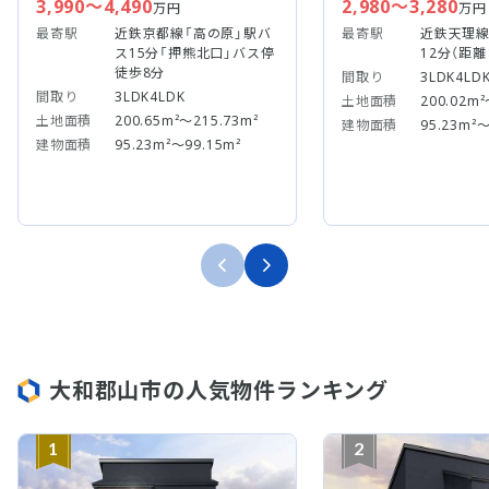
3,990～4,490
2,980～3,280
万円
万円
最寄駅
近鉄京都線「高の原」駅バ
最寄駅
近鉄天理線
ス15分「押熊北口」バス停
12分（距離
徒歩8分
間取り
3LDK4LD
間取り
3LDK4LDK
土地面積
200.02m²
土地面積
200.65m²～215.73m²
建物面積
95.23m²～
建物面積
95.23m²～99.15m²
大和郡山市の人気物件ランキング
1
2