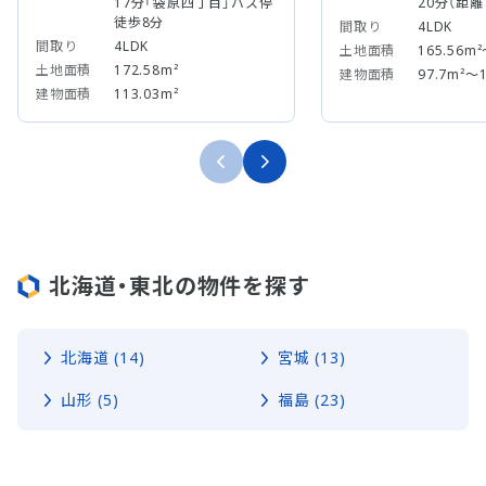
17分「袋原四丁目」バス停
20分（距離：
徒歩8分
間取り
4LDK
間取り
4LDK
土地面積
165.56m²
土地面積
172.58m²
建物面積
97.7m²～1
建物面積
113.03m²
北海道・東北の物件を探す
北海道 (14)
宮城 (13)
山形 (5)
福島 (23)