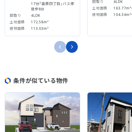
間取り
4LDK
17分「袋原四丁目」バス停
土地面積
163.77m²
徒歩8分
建物面積
104.34m²
間取り
4LDK
土地面積
172.58m²
建物面積
113.03m²
条件が似ている物件