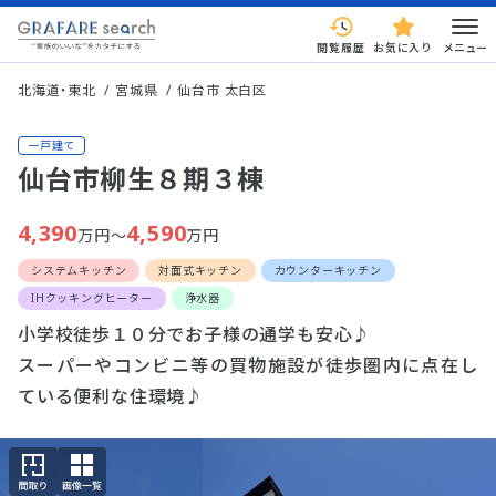
閲覧履歴
お気に入り
メニュー
北海道・東北
宮城県
仙台市 太白区
一戸建て
仙台市柳生８期３棟
4,390
4,590
万円～
万円
システムキッチン
対面式キッチン
カウンターキッチン
IHクッキングヒーター
浄水器
小学校徒歩１０分でお子様の通学も安心♪
スーパーやコンビニ等の買物施設が徒歩圏内に点在し
ている便利な住環境♪