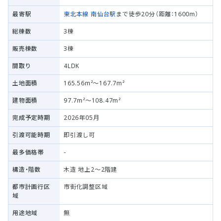
最寄駅
東北本線
南仙台駅
まで徒歩20分（距離：1600m）
総棟数
3棟
販売棟数
3棟
間取り
4LDK
土地面積
165.56m²～167.7m²
建物面積
97.7m²～108.47m²
完成予定時期
2026年05月
引渡可能時期
即引渡し可
最多価格帯
-
構造・階数
木造 地上2～2階建
都市計画行区
市街化調整区域
域
用途地域
無