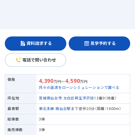
資料請求する
見学予約する
電話で問い合わせ
価格
4,390
4,590
万円～
万円
月々の返済をローンシミュレーションで調べる
所在地
宮城県仙台市 太白区
柳生字沢目
13番9（地番）
最寄駅
東北本線
南仙台駅
まで徒歩20分（距離：1600m）
総棟数
3棟
販売棟数
3棟