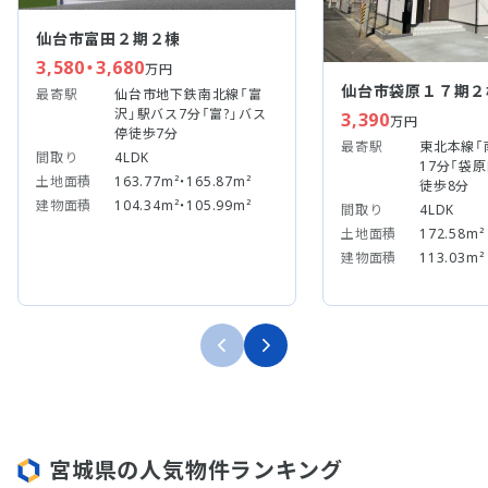
仙台市富田２期２棟
3,580・3,680
万円
仙台市袋原１７期２
最寄駅
仙台市地下鉄南北線「富
沢」駅バス7分「富?」バス
3,390
万円
停徒歩7分
最寄駅
東北本線「
間取り
4LDK
17分「袋
土地面積
163.77m²・165.87m²
徒歩8分
建物面積
104.34m²・105.99m²
間取り
4LDK
土地面積
172.58m²
建物面積
113.03m²
宮城県の人気物件ランキング