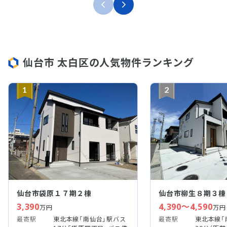
仙台市 太白区の人気物件ランキング
1
2
仙台市袋原１７期２棟
仙台市柳生８期３棟
3,390
4,390～4,590
万円
万円
最寄駅
東北本線「南仙台」駅バス
最寄駅
東北本線「