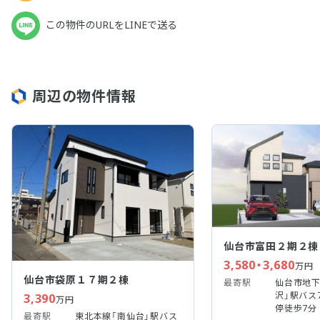
この物件のURLをLINEで送る
周辺の物件情報
仙台市富田２期２棟
3,580・3,680
万円
仙台市袋原１７期２棟
最寄駅
仙台市地下
沢」駅バス
3,390
万円
停徒歩7分
最寄駅
東北本線「南仙台」駅バス