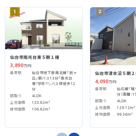
1
2
仙台市南光台東５期１棟
3,890
万円
最寄駅
仙台市地下鉄南北線「旭ヶ
仙台市清水沼５期２
丘」駅バス13分「南光台
4,090
万円
東?学校??」バス停徒歩12
最寄駅
仙石線「榴
分
分（距離：1
間取り
4LDK
間取り
4LDK
土地面積
133.82m²
土地面積
129.12m²
建物面積
106.82m²
建物面積
99.36m²