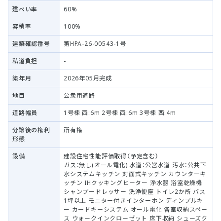
建ぺい率
60%
容積率
100%
建築確認番号
第HPA-26-00543-1号
私道負担
-
築年月
2026年05月完成
地目
公衆用道路
道路幅員
1号棟 西:6m 2号棟 西:6m 3号棟 西:4m
分譲後の権利
所有権
形態
設備
建設住宅性能評価取得（予定含む）
ガス：無し(オール電化) 水道：公営水道 汚水：公共下
水システムキッチン 対面式キッチン カウンターキ
ッチン IHクッキングヒーター 浄水器 浴室乾燥機
シャンプードレッサー 洗浄便座 トイレ2か所 バス
1坪以上 モニター付きインターホン ディンプルキ
ー カードキーシステム オール電化 各室収納スペー
ス ウォークインクローゼット 床下収納 シューズク