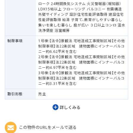
ローク 24時間換気システム 火災警報器（報知器）
LDK15帖以上 フローリング バルコニー 耐震構造
外壁サイディング 設計住宅性能評価取得 建設住宅
性能評価取得 給湯 子育て、教育がしやすい暮らし
集いを楽しむ暮らし 庭が広い ３口以上コンロ 温水
洗浄便座 浴室暖房
制限事項
1号棟:【法令】景観法 宅地造成工事規制区域【その他
制限事項】法22条区域 建物面積にインナーバルコ
ニー約6.62平米を含む
2号棟:【法令】景観法 宅地造成工事規制区域【その他
制限事項】法22条区域 建物面積にインナーバルコ
ニー約4.97平米を含む
3号棟:【法令】景観法 宅地造成工事規制区域【その他
制限事項】法22条区域 建物面積にインナーバルコ
ニー約3.31平米を含む
取引形態
売主
詳しくみる
この物件のURLをメールで送る