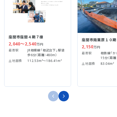
座間市座間４期７棟
座間市南栗原１０期
2,040～2,540
万円
2,150
万円
最寄駅
JR相模線「相武台下」駅徒
最寄駅
相鉄線「か
歩6分（距離：480m）
15分（距離：
土地面積
112.53m²～186.41m²
土地面積
83.04m²