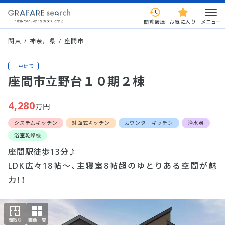
閲覧履歴
お気に入り
メニュー
関東
神奈川県
座間市
一戸建て
座間市立野台１０期２棟
4,280
万円
システムキッチン
対面式キッチン
カウンターキッチン
浄水器
浴室乾燥機
座間駅徒歩13分♪
LDK広々18帖～、主寝室8帖超のゆとりある空間が魅
力！！