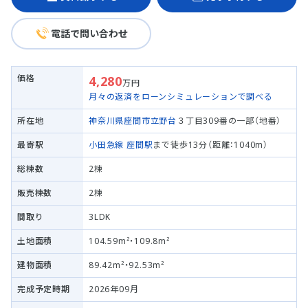
電話で問い合わせ
価格
4,280
万円
月々の返済をローンシミュレーションで調べる
所在地
神奈川県座間市
立野台
３丁目309番の一部（地番）
最寄駅
小田急線
座間駅
まで徒歩13分（距離：1040m）
総棟数
2棟
販売棟数
2棟
間取り
3LDK
土地面積
104.59m²・109.8m²
建物面積
89.42m²・92.53m²
完成予定時期
2026年09月