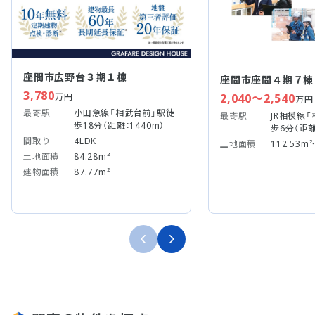
座間市広野台３期１棟
座間市座間４期７棟
3,780
2,040～2,540
万円
万円
最寄駅
小田急線「相武台前」駅徒
最寄駅
JR相模線
歩18分（距離：1440m）
歩6分（距離
間取り
4LDK
土地面積
112.53m²
土地面積
84.28m²
建物面積
87.77m²