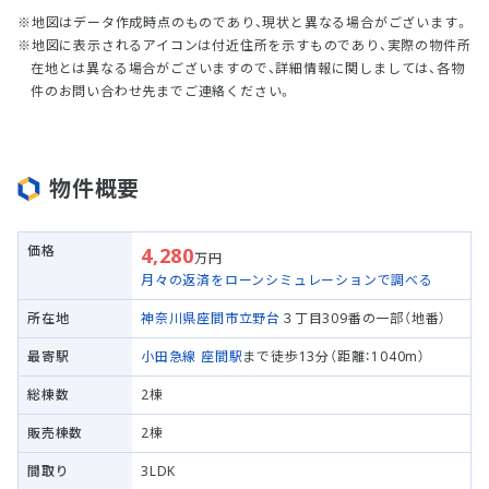
地図はデータ作成時点のものであり、現状と異なる場合がございます。
地図に表示されるアイコンは付近住所を示すものであり、実際の物件所
在地とは異なる場合がございますので、詳細情報に関しましては、各物
件のお問い合わせ先までご連絡ください。
物件概要
価格
4,280
万円
月々の返済をローンシミュレーションで調べる
所在地
神奈川県座間市
立野台
３丁目309番の一部（地番）
最寄駅
小田急線
座間駅
まで徒歩13分（距離：1040m）
総棟数
2棟
販売棟数
2棟
間取り
3LDK