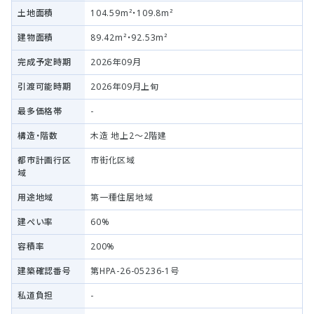
土地面積
104.59m²・109.8m²
建物面積
89.42m²・92.53m²
完成予定時期
2026年09月
引渡可能時期
2026年09月上旬
最多価格帯
-
構造・階数
木造 地上2～2階建
都市計画行区
市街化区域
域
用途地域
第一種住居地域
建ぺい率
60%
容積率
200%
建築確認番号
第HPA-26-05236-1号
私道負担
-