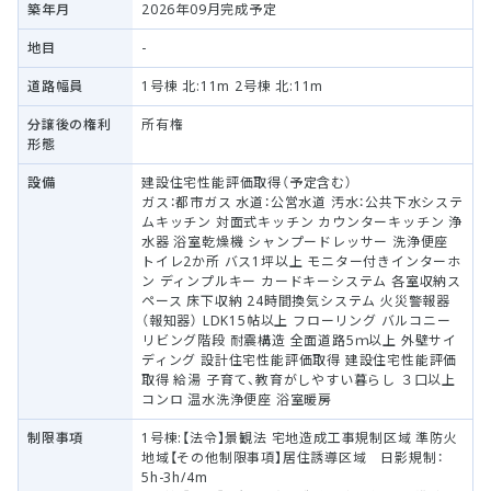
築年月
2026年09月完成予定
地目
-
道路幅員
1号棟 北:11m 2号棟 北:11m
分譲後の権利
所有権
形態
設備
建設住宅性能評価取得（予定含む）
ガス：都市ガス 水道：公営水道 汚水：公共下水システ
ムキッチン 対面式キッチン カウンターキッチン 浄
水器 浴室乾燥機 シャンプードレッサー 洗浄便座
トイレ2か所 バス1坪以上 モニター付きインターホ
ン ディンプルキー カードキーシステム 各室収納ス
ペース 床下収納 24時間換気システム 火災警報器
（報知器） LDK15帖以上 フローリング バルコニー
リビング階段 耐震構造 全面道路5ｍ以上 外壁サイ
ディング 設計住宅性能評価取得 建設住宅性能評価
取得 給湯 子育て、教育がしやすい暮らし ３口以上
コンロ 温水洗浄便座 浴室暖房
制限事項
1号棟:【法令】景観法 宅地造成工事規制区域 準防火
地域【その他制限事項】居住誘導区域 日影規制：
5h-3h/4m