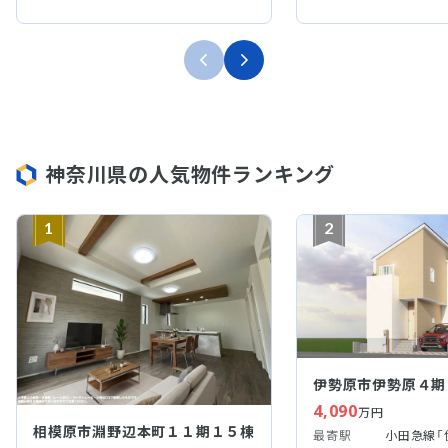
神奈川県の人気物件ランキング
1
2
伊勢原市伊勢原４期
4,090
万円
相模原市淵野辺本町１１期１５棟
最寄駅
小田急線「