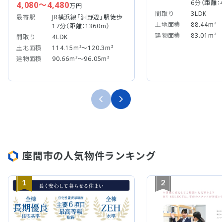
6分（距離：
4,080～4,480
万円
間取り
3LDK
最寄駅
JR横浜線「淵野辺」駅徒歩
土地面積
88.44m²
17分（距離：1360m）
建物面積
83.01m²
間取り
4LDK
土地面積
114.15m²～120.3m²
建物面積
90.66m²～96.05m²
座間市の人気物件ランキング
1
2