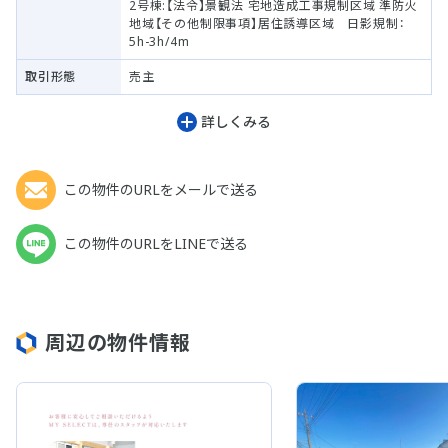
2号棟:【法令】景観法 宅地造成工事規制区域 準防火
地域【その他制限事項】居住誘導区域 日影規制：
5h-3h/4m
取引形態
売主
詳しくみる
この物件のURLをメールで送る
この物件のURLをLINEで送る
周辺の物件情報