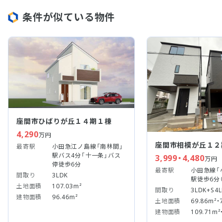
条件が似ている物件
座間市ひばりが丘１４期１棟
4,290
万円
座間市相模が丘１２
最寄駅
小田急江ノ島線「南林間」
駅バス4分「十一条」バス
3,999・4,480
万円
停徒歩6分
最寄駅
小田急線「
間取り
3LDK
駅徒歩6分（
土地面積
107.03m²
間取り
3LDK+S4
建物面積
96.46m²
土地面積
69.86m²・
建物面積
109.71m²