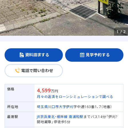
1
/
2
資料請求する
見学予約する
電話で問い合わせ
価格
4,599
万円
月々の返済をローンシミュレーションで調べる
所在地
埼玉県川口市
大字伊刈
字中通163番1、7（地番）
最寄駅
JR京浜東北・根岸線
南浦和駅
までバス14分「伊刈?
間地蔵尊」停徒歩5分