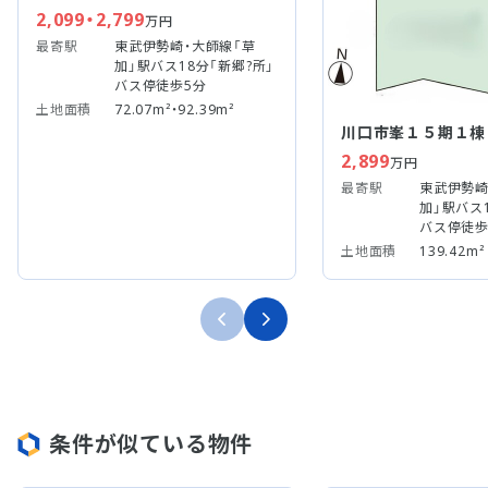
2,099・2,799
万円
最寄駅
東武伊勢崎・大師線「草
加」駅バス18分「新郷?所」
バス停徒歩5分
土地面積
72.07m²・92.39m²
川口市峯１５期１棟
2,899
万円
最寄駅
東武伊勢崎
加」駅バス
バス停徒歩
土地面積
139.42m²
条件が似ている物件