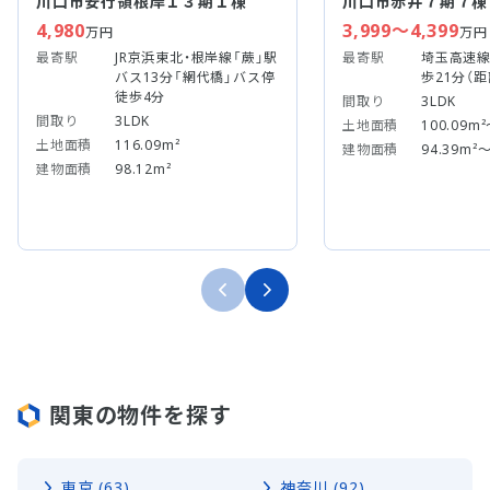
川口市安行領根岸１３期１棟
川口市赤井７期７棟
4,980
3,999～4,399
万円
万円
最寄駅
JR京浜東北・根岸線「蕨」駅
最寄駅
埼玉高速線
バス13分「網代橋」バス停
歩21分（距
徒歩4分
間取り
3LDK
間取り
3LDK
土地面積
100.09m²
土地面積
116.09m²
建物面積
94.39m²～
建物面積
98.12m²
関東の物件を探す
東京 (63)
神奈川 (92)