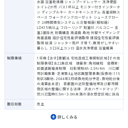
水器 浴室乾燥機 シャンプードレッサー 洗浄便座
トイレ2か所 バス1坪以上 モニター付きインターホ
ン ディンプルキー カードキーシステム 各室収納ス
ペース ウォークインクローゼット シューズクロー
ク 24時間換気システム 火災警報器（報知器）
LDK15帖以上 フローリング 和室付 バルコニー 全
室2面採光 耐震構造 南道路 角地 外壁サイディング
南面道路 設計住宅性能評価取得 建設住宅性能評価
取得 給湯 シャッター雨戸 子育て、教育がしやすい
暮らし ３口以上コンロ 温水洗浄便座 浴室暖房
制限事項
1号棟:【法令】景観法 宅地造成工事規制区域【その他
制限事項】法22条区域 建蔽率：角地緩和 容積率：
前面道路幅員制限 日影規制4h-2.5h/4m 川口都
市計画事業･芝東第4土地区画整理事業(仮換地：115
街区8画地、2044年3月頃換地処分予定、換地処分後
の清算金未定) 首都圏の近郊整備地帯及び都市開
発区域の整備に関する法律 洪水ハザードマップ：
荒川氾濫時0.5m~3.0m未満の浸水想定区域に該当
取引形態
売主
詳しくみる