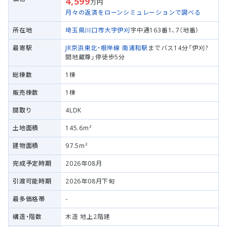
4,599
万円
月々の返済をローンシミュレーションで調べる
所在地
埼玉県川口市
大字伊刈
字中通163番1、7（地番）
最寄駅
JR京浜東北・根岸線
南浦和駅
までバス14分「伊刈?
間地蔵尊」停徒歩5分
総棟数
1棟
販売棟数
1棟
間取り
4LDK
土地面積
145.6m²
建物面積
97.5m²
完成予定時期
2026年08月
引渡可能時期
2026年08月下旬
最多価格帯
-
構造・階数
木造 地上2階建