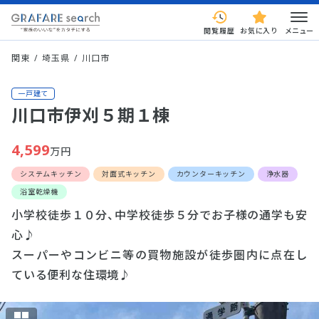
閲覧履歴
お気に入り
メニュー
関東
埼玉県
川口市
一戸建て
川口市伊刈５期１棟
4,599
万円
システムキッチン
対面式キッチン
カウンターキッチン
浄水器
浴室乾燥機
小学校徒歩１０分、中学校徒歩５分でお子様の通学も安
心♪
スーパーやコンビニ等の買物施設が徒歩圏内に点在し
ている便利な住環境♪