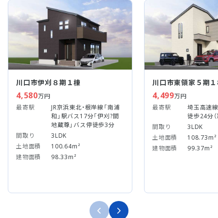
川口市伊刈８期１棟
川口市東領家５期１
4,580
4,499
万円
万円
最寄駅
JR京浜東北・根岸線「南浦
最寄駅
埼玉高速線
和」駅バス17分「伊刈?間
徒歩24分（
地蔵尊」バス停徒歩3分
間取り
3LDK
間取り
3LDK
土地面積
108.73m²
土地面積
100.64m²
建物面積
99.37m²
建物面積
98.33m²