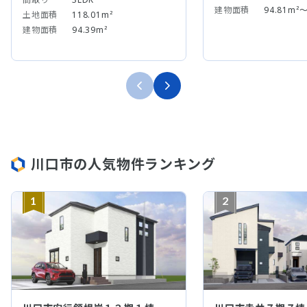
建物面積
94.81m²～
土地面積
118.01m²
建物面積
94.39m²
川口市の人気物件ランキング
1
2