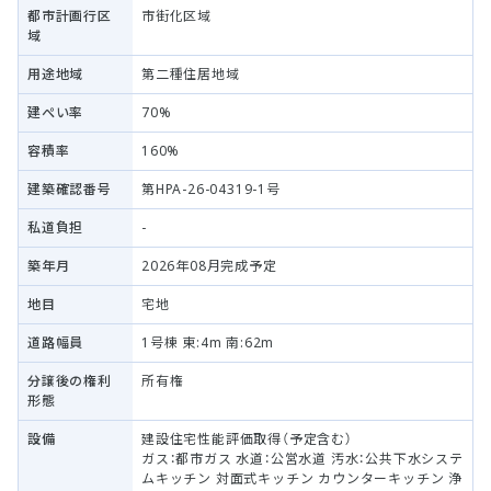
都市計画行区
市街化区域
域
用途地域
第二種住居地域
建ぺい率
70%
容積率
160%
建築確認番号
第HPA-26-04319-1号
私道負担
-
築年月
2026年08月完成予定
地目
宅地
道路幅員
1号棟 東:4m 南:62m
分譲後の権利
所有権
形態
設備
建設住宅性能評価取得（予定含む）
ガス：都市ガス 水道：公営水道 汚水：公共下水システ
ムキッチン 対面式キッチン カウンターキッチン 浄