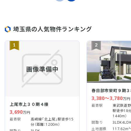
埼玉県の人気物件ランキング
1
2
春日部市栄町９期３
3,380～3,780
万円
上尾市上３０期４棟
最寄駅
東武鉄道野
駅徒歩18
3,690
万円
1440m）
最寄駅
高崎線「北上尾」駅徒歩15
間取り
3LDK4LD
分（距離：1200m）
土地面積
117.62m²
間取り
3LDK