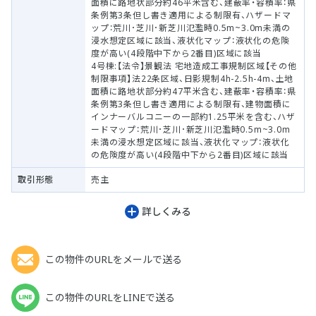
面積に路地状部分約46平米含む、建蔽率・容積率：県
条例第3条但し書き適用による制限有、ハザードマ
ップ：荒川･芝川･新芝川氾濫時0.5m~3.0m未満の
浸水想定区域に該当、液状化マップ：液状化の危険
度が高い(4段階中下から2番目)区域に該当
4号棟:【法令】景観法 宅地造成工事規制区域【その他
制限事項】法22条区域、日影規制4h-2.5h-4m、土地
面積に路地状部分約47平米含む、建蔽率・容積率：県
条例第3条但し書き適用による制限有、建物面積に
インナーバルコニーの一部約1.25平米を含む、ハザ
ードマップ：荒川･芝川･新芝川氾濫時0.5m~3.0m
未満の浸水想定区域に該当、液状化マップ：液状化
の危険度が高い(4段階中下から2番目)区域に該当
取引形態
売主
詳しくみる
この物件のURLをメールで送る
この物件のURLをLINEで送る