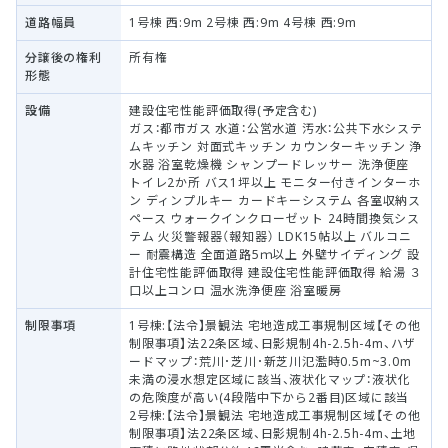
道路幅員
1号棟 西:9m 2号棟 西:9m 4号棟 西:9m
分譲後の権利
所有権
形態
設備
建設住宅性能評価取得(予定含む)
ガス：都市ガス 水道：公営水道 汚水：公共下水システ
ムキッチン 対面式キッチン カウンターキッチン 浄
水器 浴室乾燥機 シャンプードレッサー 洗浄便座
トイレ2か所 バス1坪以上 モニター付きインターホ
ン ディンプルキー カードキーシステム 各室収納ス
ペース ウォークインクローゼット 24時間換気シス
テム 火災警報器（報知器） LDK15帖以上 バルコニ
ー 耐震構造 全面道路5ｍ以上 外壁サイディング 設
計住宅性能評価取得 建設住宅性能評価取得 給湯 ３
口以上コンロ 温水洗浄便座 浴室暖房
制限事項
1号棟:【法令】景観法 宅地造成工事規制区域【その他
制限事項】法22条区域、日影規制4h-2.5h-4m、ハザ
ードマップ：荒川･芝川･新芝川氾濫時0.5m~3.0m
未満の浸水想定区域に該当、液状化マップ：液状化
の危険度が高い(4段階中下から2番目)区域に該当
2号棟:【法令】景観法 宅地造成工事規制区域【その他
制限事項】法22条区域、日影規制4h-2.5h-4m、土地