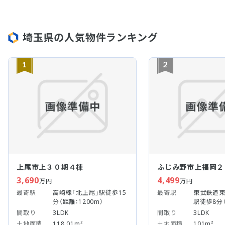
埼玉県の人気物件ランキング
1
2
上尾市上３０期４棟
ふじみ野市上福岡２
3,690
4,499
万円
万円
最寄駅
高崎線「北上尾」駅徒歩15
最寄駅
東武鉄道東
分（距離：1200m）
駅徒歩8分（
間取り
3LDK
間取り
3LDK
土地面積
118.01m²
土地面積
101m²