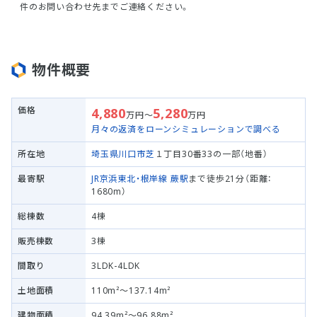
件のお問い合わせ先までご連絡ください。
物件概要
価格
4,880
5,280
万円～
万円
月々の返済をローンシミュレーションで調べる
所在地
埼玉県川口市
芝
１丁目30番33の一部（地番）
最寄駅
JR京浜東北・根岸線
蕨駅
まで徒歩21分（距離：
1680m）
総棟数
4棟
販売棟数
3棟
間取り
3LDK-4LDK
土地面積
110m²～137.14m²
建物面積
94.39m²～96.88m²