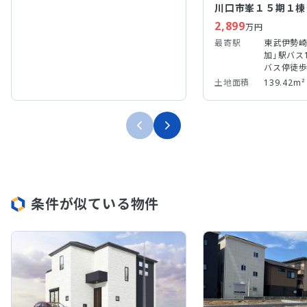
川口市峯１５期１棟
2,899
万円
最寄駅
東武伊勢崎
加」駅バス
バス停徒歩
土地面積
139.42m²
条件が似ている物件