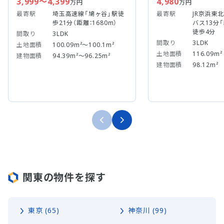
3,999～4,399
4,980
万円
万円
最寄駅
埼玉高速線「鳩ヶ谷」駅徒
最寄駅
JR京浜東
歩21分（距離：1680m）
バス13分
徒歩4分
間取り
3LDK
間取り
3LDK
土地面積
100.09m²～100.1m²
土地面積
116.09m²
建物面積
94.39m²～96.25m²
建物面積
98.12m²
関東の物件を探す
東京 (65)
神奈川 (99)