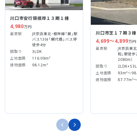
川口市安行領根岸１３期１棟
4,980
万円
川口市芝１７期３棟
最寄駅
JR京浜東北・根岸線「蕨」駅
バス13分「網代橋」バス停
4,699～4,899
万円
徒歩4分
最寄駅
JR京浜東
間取り
3LDK
和」駅徒歩2
土地面積
116.09m²
2080m）
建物面積
98.12m²
間取り
2LDK+S3
土地面積
93m²～98
建物面積
87.77m²～