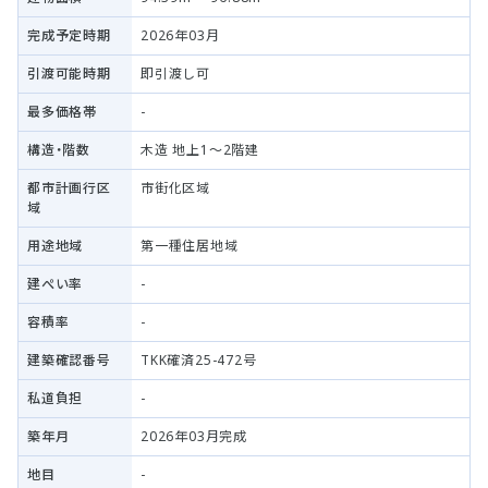
完成予定時期
2026年03月
引渡可能時期
即引渡し可
最多価格帯
-
構造・階数
木造 地上1～2階建
都市計画行区
市街化区域
域
用途地域
第一種住居地域
建ぺい率
-
容積率
-
建築確認番号
TKK確済25-472号
私道負担
-
築年月
2026年03月完成
地目
-