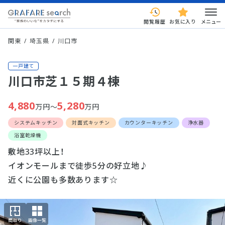
閲覧履歴
お気に入り
メニュー
関東
埼玉県
川口市
一戸建て
川口市芝１５期４棟
4,880
5,280
万円～
万円
システムキッチン
対面式キッチン
カウンターキッチン
浄水器
浴室乾燥機
敷地33坪以上！
イオンモールまで徒歩5分の好立地♪
近くに公園も多数あります☆