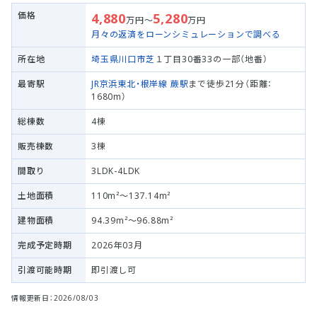
価格
4,880
5,280
万円～
万円
月々の返済をローンシミュレーションで調べる
所在地
埼玉県川口市
芝
１丁目30番33の一部（地番）
最寄駅
JR京浜東北・根岸線
蕨駅
まで徒歩21分（距離：
1680m）
総棟数
4棟
販売棟数
3棟
間取り
3LDK-4LDK
土地面積
110m²～137.14m²
建物面積
94.39m²～96.88m²
完成予定時期
2026年03月
引渡可能時期
即引渡し可
情報更新日：2026/08/03