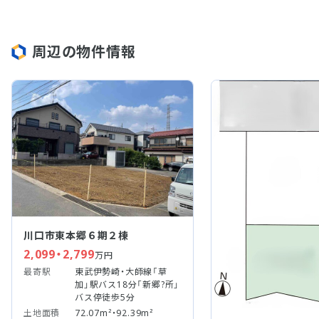
周辺の物件情報
川口市東本郷６期２棟
2,099・2,799
万円
最寄駅
東武伊勢崎・大師線「草
加」駅バス18分「新郷?所」
バス停徒歩5分
土地面積
72.07m²・92.39m²