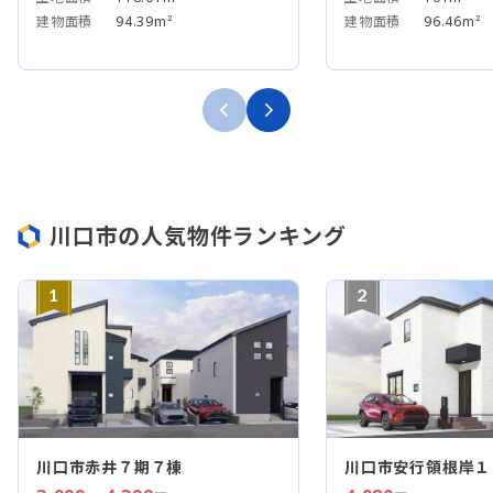
建物面積
94.39m²
建物面積
96.46m²
川口市の人気物件ランキング
1
2
川口市赤井７期７棟
川口市安行領根岸１