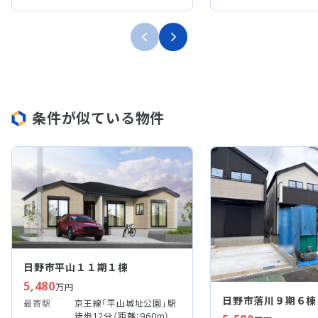
条件が似ている物件
日野市平山１１期１棟
5,480
万円
日野市落川９期６棟
最寄駅
京王線「平山城址公園」駅
徒歩12分（距離：960m）