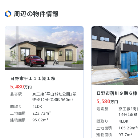
周辺の物件情報
日野市平山１１期１棟
5,480
万円
日野市落川９期６棟
最寄駅
京王線「平山城址公園」駅
徒歩12分（距離：960m）
5,580
万円
間取り
4LDK
最寄駅
京王線「高
土地面積
223.72m²
14分（距離：
建物面積
95.02m²
間取り
4LDK
土地面積
105.29m²
建物面積
97.7m²