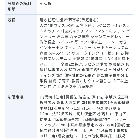
分譲後の権利
所有権
形態
設備
建設住宅性能評価取得（予定含む）
ガス：都市ガス 水道：公営水道 汚水：公共下水システ
ムキッチン 対面式キッチン カウンターキッチン パ
ントリー 浄水器 浴室乾燥機 シャンプードレッサー
洗浄便座 トイレ2か所 バス1坪以上 モニター付き
インターホン ディンプルキー カードキーシステム
各室収納スペース ウォークインクローゼット 24時
間換気システム 火災警報器（報知器） LDK15帖以上
バルコニー 全室2面採光 リビング階段 耐震構造 低
層住居専用地域 整形地 全面道路5ｍ以上 外壁サイ
ディング 設計住宅性能評価取得 建設住宅性能評価
取得 給湯 子育て、教育がしやすい暮らし ３口以上
コンロ 温水洗浄便座 浴室暖房
制限事項
12号棟:【法令】景観法 航空法 河川法 宅地造成工事
規制区域 敷地内段差有 第1種高度地区【その他制限
事項】日影規制：4h-2.5h/1.5m 絶対高さ制限
10m 法22条区域 河川保全区域(浅川) 平山下
耕地土地区画整理事業 太陽光搭載物件 ハザー
ドマップ：0.5m未満の浸水想定区域に該当【備考】全
棟共通：【法令】航空法 河川法 宅地造成工事規制
区域 第1種高度地区 【その他制限事項】日影規