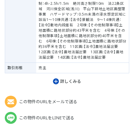
制：4h-2.5h/1.5m 絶対高さ制限10m 法22条区
域 河川保全区域(浅川) 平山下耕地土地区画整理
事業 ハザードマップ：0.5m未満の浸水想定区域に
該当1～10棟共通：【法令】景観法 9～14棟共通：
【法令】敷地内段差有 2号棟:【その他制限事項】土
地面積に路地状部分約43平米を含む 4号棟:【その
他制限事項】土地面積に路地状部分約40平米を含
む 6号棟:【その他制限事項】土地面積に路地状部分
約36平米を含む 11区画:【法令】農地法届出要
12区画:【法令】農地法届出要 13区画:【法令】農地
法届出要 14区画:【法令】農地法届出要
取引形態
売主
詳しくみる
この物件のURLをメールで送る
この物件のURLをLINEで送る