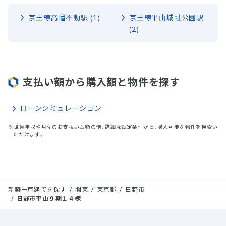
京王線高幡不動駅 (1)
京王線平山城址公園駅
(2)
支払い額から購入額と物件を探す
ローンシミュレーション
※世帯年収や月々のお支払い金額の他、詳細な設定条件から、購入可能な物件を検索い
ただけます。
新築一戸建てを探す
関東
東京都
日野市
日野市平山９期１４棟