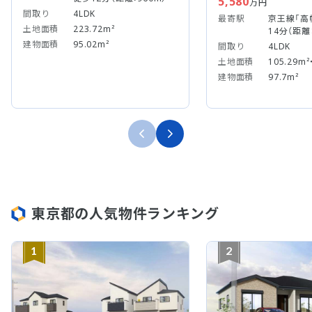
5,580
万円
間取り
4LDK
最寄駅
京王線「高
土地面積
223.72m²
14分（距離：
建物面積
95.02m²
間取り
4LDK
土地面積
105.29m²
建物面積
97.7m²
東京都の人気物件ランキング
1
2