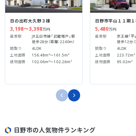
日の出町大久野３棟
日野市平山１１期１
3,198～3,398
5,480
万円
万円
最寄駅
JR五日市線「武蔵増戸」駅
最寄駅
京王線「平
徒歩28分（距離：2240m）
徒歩12分（
間取り
4LDK
間取り
4LDK
土地面積
156.48m²～161.5m²
土地面積
223.72m²
建物面積
102.06m²～102.26m²
建物面積
95.02m²
日野市の人気物件ランキング