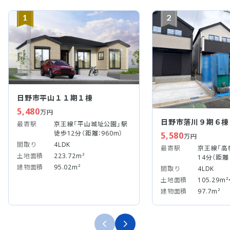
1
2
日野市平山１１期１棟
5,480
万円
日野市落川９期６棟
最寄駅
京王線「平山城址公園」駅
徒歩12分（距離：960m）
5,580
万円
間取り
4LDK
最寄駅
京王線「高
土地面積
223.72m²
14分（距離：
建物面積
95.02m²
間取り
4LDK
土地面積
105.29m²
建物面積
97.7m²