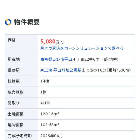
物件概要
価格
5,080
万円
月々の返済をローンシミュレーションで調べる
所在地
東京都日野市
平山
４丁目22番6の一部(地番)
最寄駅
京王線
平山城址公園駅
まで徒歩10分（距離：800m）
総棟数
14棟
販売棟数
1棟
間取り
4LDK
土地面積
120.16m²
建物面積
102.68m²
完成予定時期
2026年04月