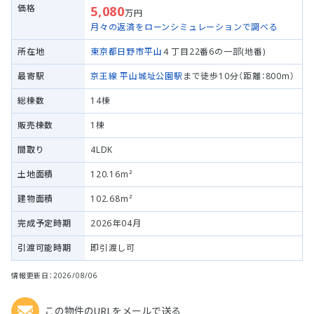
価格
5,080
万円
月々の返済をローンシミュレーションで調べる
所在地
東京都日野市
平山
４丁目22番6の一部(地番)
最寄駅
京王線
平山城址公園駅
まで徒歩10分（距離：800m）
総棟数
14棟
販売棟数
1棟
間取り
4LDK
土地面積
120.16m²
建物面積
102.68m²
完成予定時期
2026年04月
引渡可能時期
即引渡し可
情報更新日：2026/08/06
この物件のURLをメールで送る