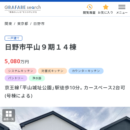
閲覧履歴
お気に入り
メニュー
関東
東京都
日野市
一戸建て
日野市平山９期１４棟
5,080
万円
システムキッチン
対面式キッチン
カウンターキッチン
パントリー
浄水器
京王線「平山城址公園」駅徒歩10分。カースペース2台可
(号棟による)