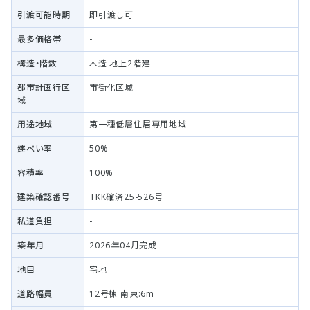
引渡可能時期
即引渡し可
最多価格帯
-
構造・階数
木造 地上2階建
都市計画行区
市街化区域
域
用途地域
第一種低層住居専用地域
建ぺい率
50%
容積率
100%
建築確認番号
TKK確済25-526号
私道負担
-
築年月
2026年04月完成
地目
宅地
道路幅員
12号棟 南東:6m