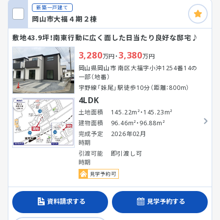
新築一戸建て
岡山市大福４期２棟
敷地43.9坪！南東行動に広く面した日当たり良好な邸宅♪
3,280
3,380
万円・
万円
岡山県岡山市 南区大福字小沖1254番14の
一部（地番）
宇野線「妹尾」駅徒歩10分（距離：800m）
4LDK
土地面積
145.22m²・145.23m²
建物面積
96.46m²・96.88m²
完成予定
2026年02月
時期
引渡可能
即引渡し可
時期
見学予約可
資料請求する
見学予約する