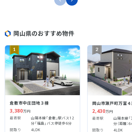
岡山県のおすすめ物件
1
2
倉敷市中庄団地３棟
岡山市瀬戸町万富４
3,380
2,430
万円
万円
最寄駅
山陽本線「倉敷」駅バス12
最寄駅
山陽本線「
分「福島」バス停徒歩6分
分（距離：6
間取り
4LDK
間取り
4LDK