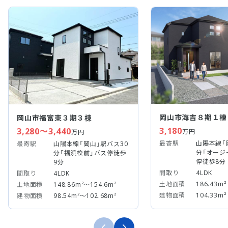
岡山市海吉８期１棟
岡山市福富東３期３棟
3,180
3,280～3,440
万円
万円
最寄駅
山陽本線「
最寄駅
山陽本線「岡山」駅バス30
分「オージ
分「福浜校前」バス停徒歩
停徒歩8分
9分
間取り
4LDK
間取り
4LDK
土地面積
186.43m²
土地面積
148.86m²～154.6m²
建物面積
104.33m²
建物面積
98.54m²～102.68m²