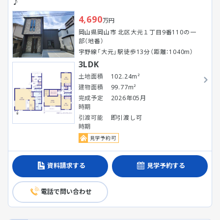
♪
4,690
万円
岡山県岡山市 北区大元１丁目9番110の一
部（地番）
宇野線「大元」駅徒歩13分（距離：1040m）
3LDK
土地面積
102.24m²
建物面積
99.77m²
完成予定
2026年05月
時期
引渡可能
即引渡し可
時期
見学予約可
資料請求する
見学予約する
電話で問い合わせ