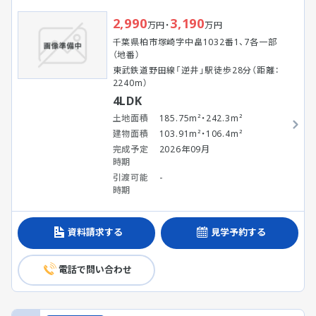
2,990
3,190
万円・
万円
千葉県柏市塚崎字中畠1032番1、7各一部
（地番）
東武鉄道野田線「逆井」駅徒歩28分（距離：
2240m）
4LDK
土地面積
185.75m²・242.3m²
建物面積
103.91m²・106.4m²
完成予定
2026年09月
時期
引渡可能
-
時期
資料請求する
見学予約する
電話で問い合わせ