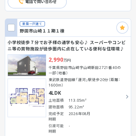
電話で問い合わせ
新築一戸建て
野田市山崎１１期１棟
小学校徒歩７分でお子様の通学も安心♪ スーパーやコンビ
ニ等の買物施設が徒歩圏内に点在している便利な住環境♪
2,990
万円
千葉県野田市山崎字山崎新田2721番40の
一部（地番）
東武鉄道野田線「運河」駅徒歩20分（距離：
1600m）
4LDK
土地面積
113.05m²
建物面積
95.22m²
完成予定
2026年08月
時期
引渡可能
-
時期