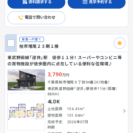
資料請求する
見学予約する
電話で問い合わせ
新築一戸建て
柏市増尾２３期１棟
東武野田線「逆井」駅 徒歩１１分！ スーパーやコンビニ等
の買物施設が徒歩圏内に点在している便利な住環境♪
3,790
万円
千葉県柏市増尾８丁目94番26（地番）
東武鉄道野田線「逆井」駅徒歩11分（距離：
880m）
4LDK
土地面積
154.41m²
建物面積
101.64m²
完成予定
2026年07月
時期