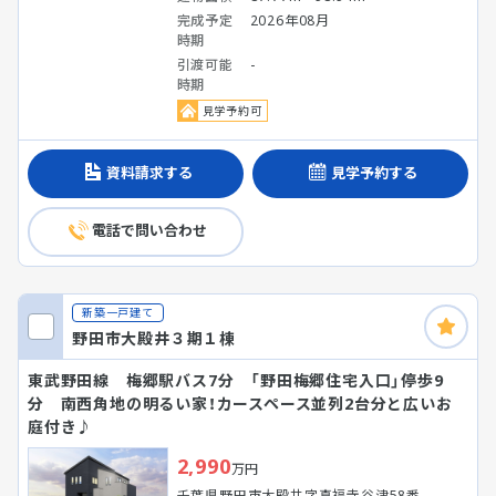
完成予定
2026年08月
時期
引渡可能
-
時期
見学予約可
資料請求する
見学予約する
電話で問い合わせ
新築一戸建て
野田市大殿井３期１棟
東武野田線 梅郷駅バス7分 「野田梅郷住宅入口」停歩9
分 南西角地の明るい家！カースペース並列2台分と広いお
庭付き♪
2,990
万円
千葉県野田市大殿井字真福寺谷津58番