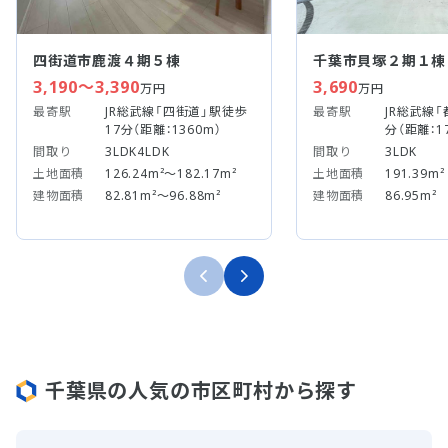
四街道市鹿渡４期５棟
千葉市貝塚２期１棟
3,190～3,390
3,690
万円
万円
最寄駅
JR総武線「四街道」駅徒歩
最寄駅
JR総武線「
17分（距離：1360m）
分（距離：1
間取り
3LDK4LDK
間取り
3LDK
土地面積
126.24m²～182.17m²
土地面積
191.39m²
建物面積
82.81m²～96.88m²
建物面積
86.95m²
千葉県の人気の市区町村から探す