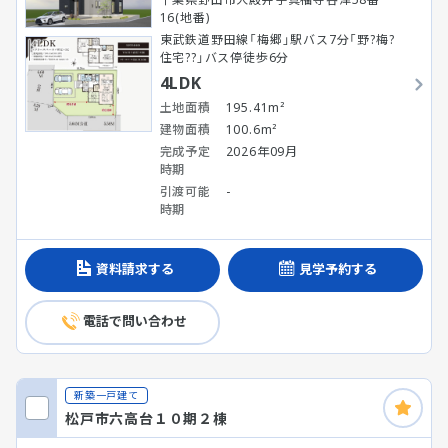
16(地番)
東武鉄道野田線「梅郷」駅バス7分「野?梅?
住宅??」バス停徒歩6分
4LDK
土地面積
195.41m²
建物面積
100.6m²
完成予定
2026年09月
時期
引渡可能
-
時期
資料請求する
見学予約する
電話で問い合わせ
新築一戸建て
松戸市六高台１０期２棟