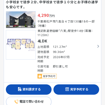
小学校まで徒歩２分、中学校まで徒歩１０分とお子様の通学
も安心です。
4,290
万円
千葉県松戸市六高台４丁目130番18の一部
（地番）
東武鉄道野田線「六実」駅徒歩14分（距離：
1120m）
4LDK
土地面積
121.27m²
建物面積
99.36m²
完成予定
2026年07月
時期
引渡可能
即引渡し可
時期
見学予約可
資料請求する
見学予約する
電話で問い合わせ