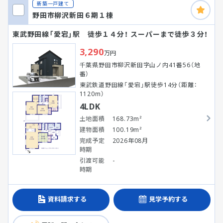
新築一戸建て
野田市柳沢新田６期１棟
東武野田線「愛宕」駅 徒歩１４分！ スーパーまで徒歩３分！
3,290
万円
千葉県野田市柳沢新田字山ノ内41番56（地
番）
東武鉄道野田線「愛宕」駅徒歩14分（距離：
1120m）
4LDK
土地面積
168.73m²
建物面積
100.19m²
完成予定
2026年08月
時期
引渡可能
-
時期
資料請求する
見学予約する