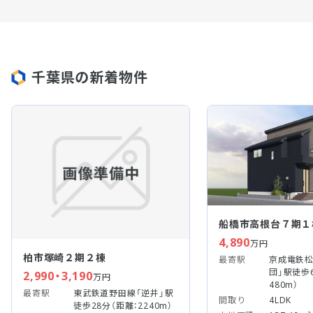
千葉県の新着物件
船橋市高根台７期１
4,890
万円
柏市塚崎２期２棟
最寄駅
京成電鉄松
団」駅徒歩
2,990・3,190
万円
480m）
最寄駅
東武鉄道野田線「逆井」駅
間取り
4LDK
徒歩28分（距離：2240m）