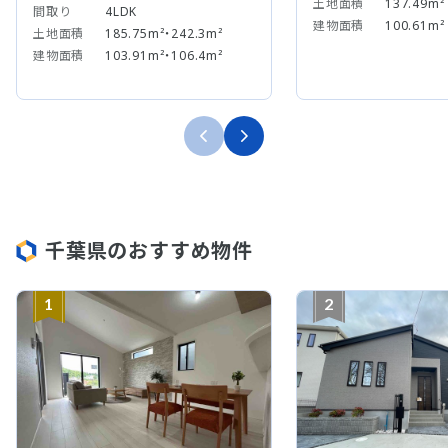
土地面積
137.49m²
間取り
4LDK
建物面積
100.61m²
土地面積
185.75m²・242.3m²
建物面積
103.91m²・106.4m²
千葉県のおすすめ物件
1
2