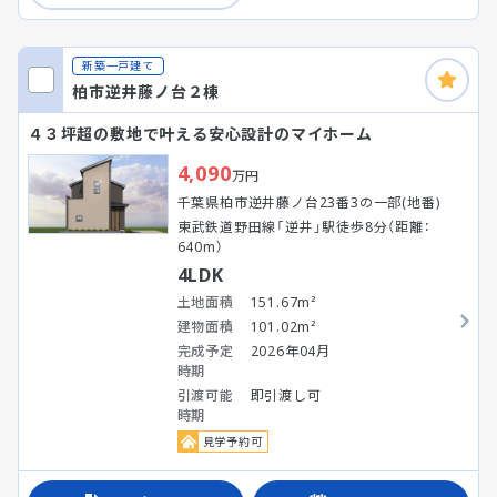
新築一戸建て
柏市逆井藤ノ台２棟
４３坪超の敷地で叶える安心設計のマイホーム
4,090
万円
千葉県柏市逆井藤ノ台23番3の一部(地番)
東武鉄道野田線「逆井」駅徒歩8分（距離：
640m）
4LDK
土地面積
151.67m²
建物面積
101.02m²
完成予定
2026年04月
時期
引渡可能
即引渡し可
時期
見学予約可