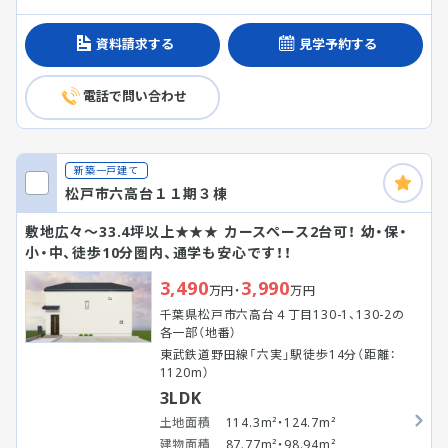
資料請求する
見学予約する
電話で問い合わせ
新築一戸建て
松戸市六高台１１期３棟
敷地広々～33.4坪以上★★★ カースペース2台可！ 幼・保・
小・中、徒歩10分圏内、通学も安心です！！
3,490
3,990
万円・
万円
千葉県松戸市六高台４丁目130-1、130-2の
各一部（地番）
東武鉄道野田線「六実」駅徒歩14分（距離：
1120m）
3LDK
土地面積
114.3m²・124.7m²
建物面積
87.77m²・98.94m²