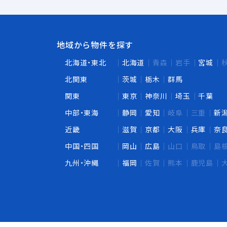
地域から物件を探す
北海道・東北
北海道
青森
岩手
宮城
北関東
茨城
栃木
群馬
関東
東京
神奈川
埼玉
千葉
中部・東海
静岡
愛知
岐阜
三重
新
近畿
滋賀
京都
大阪
兵庫
奈
中国・四国
岡山
広島
山口
鳥取
島
九州・沖縄
福岡
佐賀
熊本
鹿児島