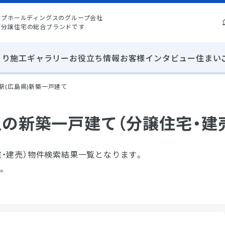
ープホールディングスのグループ会社
て分譲住宅の総合ブランドです
くり
施工ギャラリー
お役立ち情報
お客様インタビュー
住まい
駅(広島県)新築一戸建て
辺の新築一戸建て（分譲住宅・建
宅・建売）物件検索結果一覧となります。
。