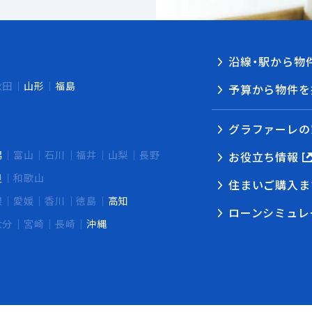
沿線・駅から物
秋田
山形
福島
予算から物件を
グラファーレの
潟
富山
石川
福井
山梨
長野
お役立ち情報
良
和歌山
住まいご購入ま
根
愛媛
香川
徳島
高知
ローンシミュレ
大分
宮崎
長崎
沖縄