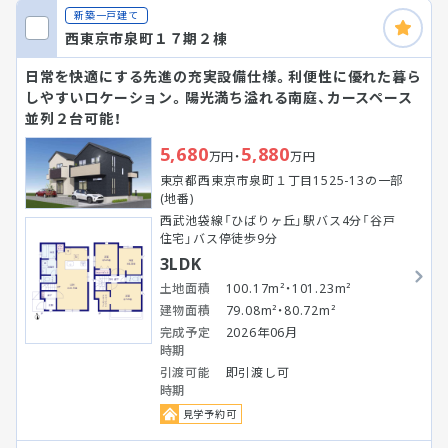
新築一戸建て
西東京市泉町１７期２棟
日常を快適にする先進の充実設備仕様。利便性に優れた暮ら
しやすいロケーション。陽光満ち溢れる南庭、カースペース
並列２台可能！
5,680
5,880
万円・
万円
東京都西東京市泉町１丁目1525-13の一部
(地番)
西武池袋線「ひばりヶ丘」駅バス4分「谷戸
住宅」バス停徒歩9分
3LDK
土地面積
100.17m²・101.23m²
建物面積
79.08m²・80.72m²
完成予定
2026年06月
時期
引渡可能
即引渡し可
時期
見学予約可