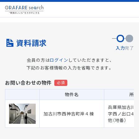
資料請求
入力
完了
会員の方は
ログイン
していただきますと、
下記のお客様情報の入力を省略できます。
お問い合わせの物件
物件名
所在
兵庫県加古川市
加古川市西神吉町岸４棟
字西ノ出口47
他（地番）