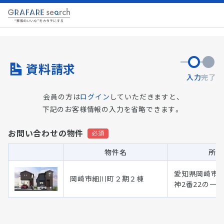
資料請求
入力
完了
会員の方は
ログイン
していただきますと、
下記のお客様情報の入力を省略できます。
お問い合わせの物件
物件名
所在
愛知県岡崎市
岡崎市細川町２期２棟
神2番22の一部