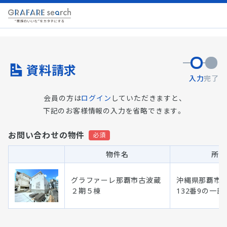
資料請求
入力
完了
会員の方は
ログイン
していただきますと、
下記のお客様情報の入力を省略できます。
お問い合わせの物件
物件名
所在
グラファーレ那覇市古波蔵
沖縄県那覇市
２期５棟
132番9の一部