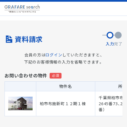
資料請求
入力
完了
会員の方は
ログイン
していただきますと、
下記のお客様情報の入力を省略できます。
お問い合わせの物件
物件名
所在
千葉県柏市布
柏市布施新町１２期１棟
2645番73、26
番）