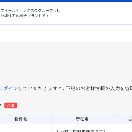
ープホールディングスのグループ会社
て分譲住宅の総合ブランドです
ログイン
していただきますと、
下記のお客様情報の入力を省
件
物件名
所在地
大阪府羽曳野市西浦５丁目