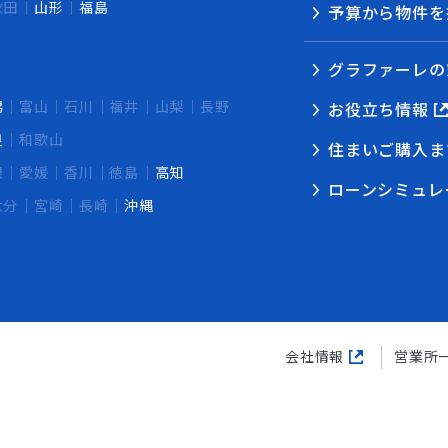
秋田
山形
福島
予算から物件を
グラファーレの
潟
富山
石川
福井
山梨
長野
お役立ち情報
良
和歌山
住まいご購入ま
根
愛媛
香川
徳島
高知
ローンシミュレ
大分
宮崎
長崎
沖縄
会社情報
営業所