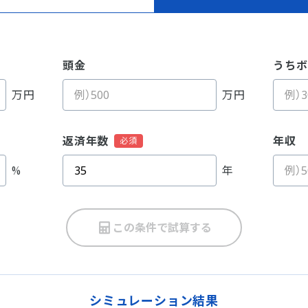
頭金
うちボ
万円
万円
返済年数
年収
%
年
この条件で試算する
シミュレーション結果