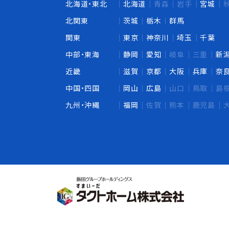
北海道・東北
北海道
青森
岩手
宮城
北関東
茨城
栃木
群馬
関東
東京
神奈川
埼玉
千葉
中部・東海
静岡
愛知
岐阜
三重
新
近畿
滋賀
京都
大阪
兵庫
奈
中国・四国
岡山
広島
山口
鳥取
島
九州・沖縄
福岡
佐賀
熊本
鹿児島