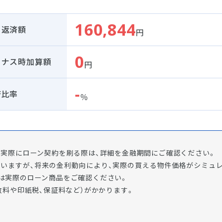
160,844
月返済額
円
0
ーナス時加算額
円
-
済比率
％
実際にローン契約を刷る際は、詳細を金融期間にご確認ください。
ていますが、将来の金利動向により、実際の買える物件価格がシミュ
は実際のローン商品をご確認ください。
数料や印紙税、保証料など）がかかります。