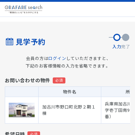
見学予約
入力
完了
会員の方は
ログイン
していただきますと、
下記のお客様情報の入力を省略できます。
お問い合わせの物件
物件名
所在
兵庫県加古川市
加古川市野口町北野２期１
字壱丁田南991
棟
番）
希望日時