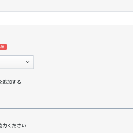
を追加する
協⼒ください