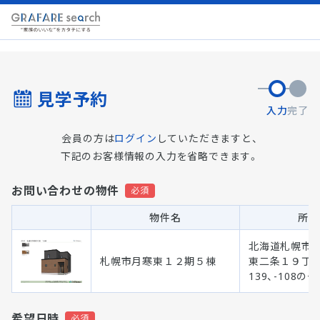
見学予約
入力
完了
会員の方は
ログイン
していただきますと、
下記のお客様情報の入力を省略できます。
お問い合わせの物件
物件名
所在
北海道札幌市 
札幌市月寒東１２期５棟
東二条１９丁目2
139、-108の
希望日時