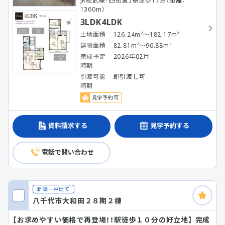
JR総武線「四街道」駅徒歩17分（距離：
1360m）
3LDK4LDK
土地面積
126.24m²～182.17m²
建物面積
82.81m²～96.88m²
完成予定
2026年02月
時期
引渡可能
即引渡し可
時期
見学予約可
資料請求する
見学予約する
電話で問い合わせ
新築一戸建て
八千代市大和田２８期２棟
【お求めやすい価格で再登場！！駅徒歩１０分の好立地】 完成