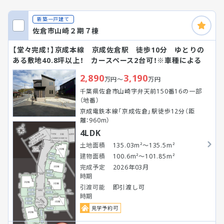
新築一戸建て
佐倉市山崎２期７棟
【堂々完成！】京成本線 京成佐倉駅 徒歩10分 ゆとりの
ある敷地40.8坪以上！ カースペース2台可！※車種による
2,890
3,190
万円～
万円
千葉県佐倉市山崎字弁天前150番16の一部
（地番）
京成電鉄本線「京成佐倉」駅徒歩12分（距
離：960m）
4LDK
土地面積
135.03m²～135.5m²
建物面積
100.6m²～101.85m²
完成予定
2026年03月
時期
引渡可能
即引渡し可
時期
見学予約可