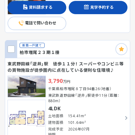
資料請求する
見学予約する
電話で問い合わせ
新築一戸建て
柏市増尾２３期１棟
東武野田線「逆井」駅 徒歩１１分！ スーパーやコンビニ等
の買物施設が徒歩圏内に点在している便利な住環境♪
3,790
万円
千葉県柏市増尾８丁目94番26（地番）
東武鉄道野田線「逆井」駅徒歩11分（距離：
880m）
4LDK
土地面積
154.41m²
建物面積
101.64m²
完成予定
2026年07月
時期