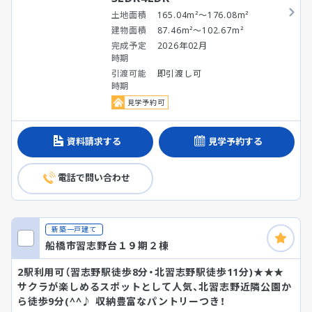
土地面積
165.04m²～176.08m²
建物面積
87.46m²～102.67m²
完成予定
2026年02月
時期
引渡可能
即引渡し可
時期
見学予約可
資料請求する
見学予約する
電話で問い合わせ
新築一戸建て
船橋市習志野台１９期２棟
2駅利用可（習志野駅徒歩8分・北習志野駅徒歩11分)★★★
サクラが楽しめるスポットとして人気、北習志野近隣公園か
ら徒歩9分(^^♪ 収納豊富なパントリーつき！