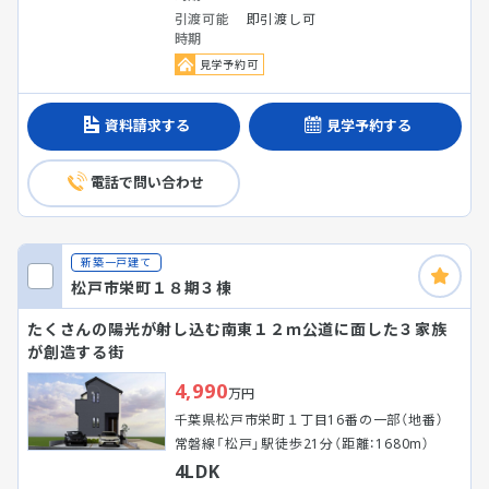
引渡可能
即引渡し可
時期
見学予約可
資料請求する
見学予約する
電話で問い合わせ
新築一戸建て
松戸市栄町１８期３棟
たくさんの陽光が射し込む南東１２ｍ公道に面した３家族
が創造する街
4,990
万円
千葉県松戸市栄町１丁目16番の一部（地番）
常磐線「松戸」駅徒歩21分（距離：1680m）
4LDK