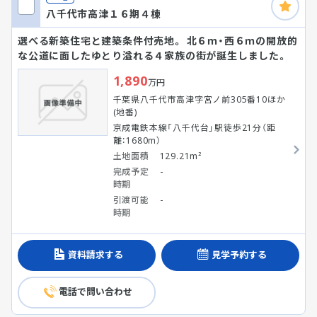
八千代市高津１６期４棟
選べる新築住宅と建築条件付売地。 北６ｍ・西６ｍの開放的
な公道に面したゆとり溢れる４家族の街が誕生しました。
1,890
万円
千葉県八千代市高津字宮ノ前305番10ほか
(地番)
京成電鉄本線「八千代台」駅徒歩21分（距
離：1680m）
土地面積
129.21m²
完成予定
-
時期
引渡可能
-
時期
資料請求する
見学予約する
電話で問い合わせ