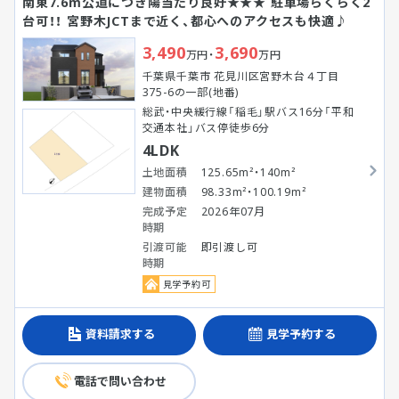
南東7.6m公道につき陽当たり良好★★★ 駐車場らくらく2
台可！！ 宮野木JCTまで近く、都心へのアクセスも快適♪
3,490
3,690
万円・
万円
千葉県千葉市 花見川区宮野木台４丁目
375-6の一部(地番)
総武・中央緩行線「稲毛」駅バス16分「平和
交通本社」バス停徒歩6分
4LDK
土地面積
125.65m²・140m²
建物面積
98.33m²・100.19m²
完成予定
2026年07月
時期
引渡可能
即引渡し可
時期
見学予約可
資料請求する
見学予約する
電話で問い合わせ