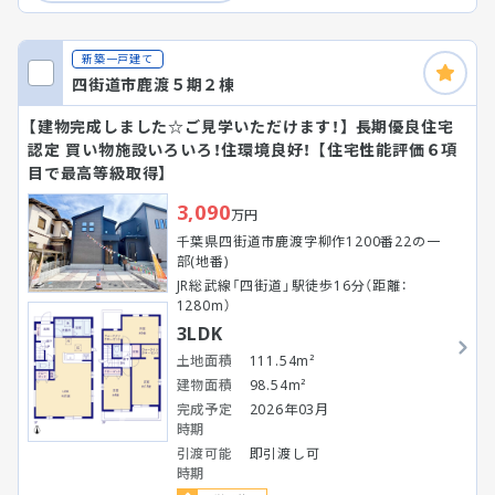
新築一戸建て
四街道市鹿渡５期２棟
【建物完成しました☆ご見学いただけます！】 長期優良住宅
認定 買い物施設いろいろ！住環境良好！ 【住宅性能評価６項
目で最高等級取得】
3,090
万円
千葉県四街道市鹿渡字柳作1200番22の一
部(地番)
JR総武線「四街道」駅徒歩16分（距離：
1280m）
3LDK
土地面積
111.54m²
建物面積
98.54m²
完成予定
2026年03月
時期
引渡可能
即引渡し可
時期