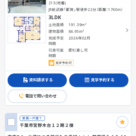
213(地番)
JR総武線「都賀」駅徒歩22分（距離：1760m）
3LDK
土地面積
191.39m²
建物面積
86.95m²
完成予定
2026年02月
時期
引渡可能
即引渡し可
時期
見学予約可
資料請求する
見学予約する
電話で問い合わせ
新築一戸建て
千葉市宮野木台１２期２棟