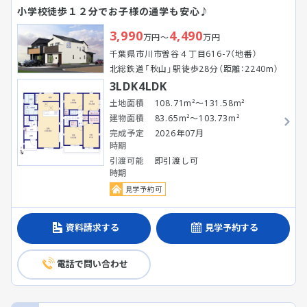
小学校徒歩１２分でお子様の通学も安心♪
3,990
4,490
万円～
万円
千葉県市川市曽谷４丁目616-7（地番）
北総鉄道「秋山」駅徒歩28分（距離：2240m）
3LDK4LDK
土地面積
108.71m²～131.58m²
建物面積
83.65m²～103.73m²
完成予定
2026年07月
時期
引渡可能
即引渡し可
時期
見学予約可
資料請求する
見学予約する
電話で問い合わせ