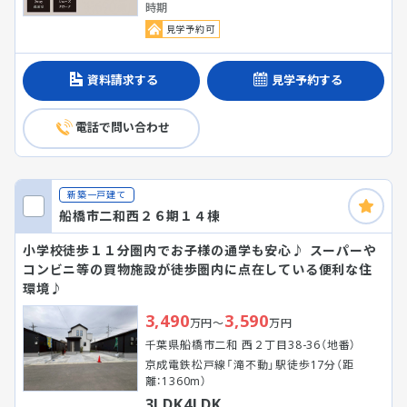
時期
見学予約可
資料請求する
見学予約する
電話で問い合わせ
新築一戸建て
船橋市二和西２６期１４棟
小学校徒歩１１分圏内でお子様の通学も安心♪ スーパーや
コンビニ等の買物施設が徒歩圏内に点在している便利な住
環境♪
3,490
3,590
万円～
万円
千葉県船橋市二和 西２丁目38-36（地番）
京成電鉄松戸線「滝不動」駅徒歩17分（距
離：1360m）
3LDK4LDK