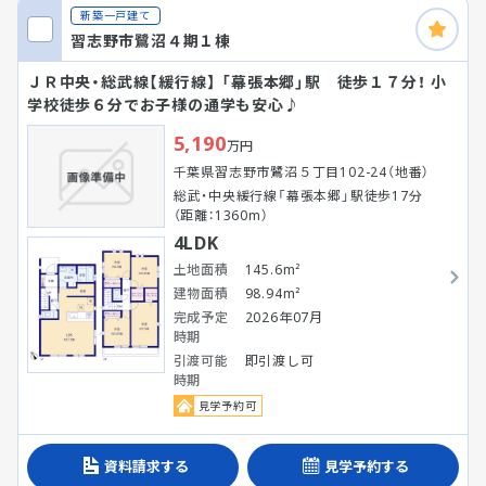
新築一戸建て
習志野市鷺沼４期１棟
ＪＲ中央・総武線【緩行線】 「幕張本郷」駅 徒歩１７分！ 小
学校徒歩６分でお子様の通学も安心♪
5,190
万円
千葉県習志野市鷺沼５丁目102-24（地番）
総武・中央緩行線「幕張本郷」駅徒歩17分
（距離：1360m）
4LDK
土地面積
145.6m²
建物面積
98.94m²
完成予定
2026年07月
時期
引渡可能
即引渡し可
時期
見学予約可
資料請求する
見学予約する