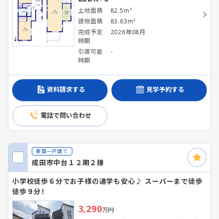
土地面積
82.5m²
建物面積
83.63m²
完成予定
2026年08月
時期
引渡可能
-
時期
資料請求する
見学予約する
電話で問い合わせ
新築一戸建て
成田市中台１２期２棟
小学校徒歩６分でお子様の通学も安心♪ スーパーまで徒歩
徒歩９分！
3,290
万円