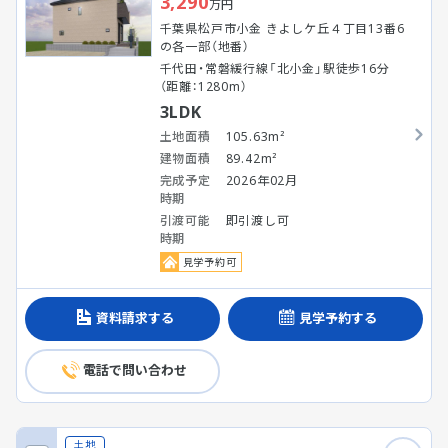
3,290
万円
千葉県松戸市小金 きよしケ丘４丁目13番6
の各一部（地番）
千代田・常磐緩行線「北小金」駅徒歩16分
（距離：1280m）
3LDK
土地面積
105.63m²
建物面積
89.42m²
完成予定
2026年02月
時期
引渡可能
即引渡し可
時期
見学予約可
資料請求する
見学予約する
電話で問い合わせ
土地