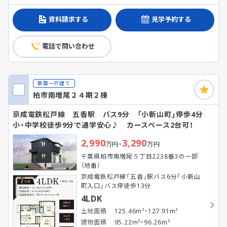
資料請求する
見学予約する
電話で問い合わせ
新築一戸建て
柏市南増尾２４期２棟
京成電鉄松戸線 五香駅 バス9分 「小新山町」停歩4分
小・中学校徒歩9分で通学安心♪ カースペース2台可！
2,990
3,290
万円・
万円
千葉県柏市南増尾５丁目2238番3の一部
（地番）
京成電鉄松戸線「五香」駅バス6分「小新山
町入口」バス停徒歩13分
4LDK
土地面積
125.46m²・127.91m²
建物面積
95.22m²・96.26m²