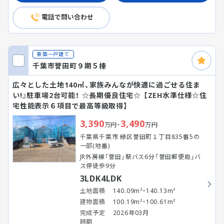
電話で問い合わせ
新築一戸建て
千葉市誉田町９期５棟
広々とした土地140㎡、家族みんなが快適に過ごせる住ま
い!』駐車場2台可能！ ☆長期優良住宅☆ 【ZEH水準仕様☆住
宅性能表示６項目で最高等級取得】
3,390
3,490
万円・
万円
千葉県千葉市 緑区誉田町１丁目835番5の
一部(地番)
JR外房線「誉田」駅バス6分「誉田郵便局」バ
ス停徒歩9分
3LDK4LDK
土地面積
140.09m²・140.13m²
建物面積
100.19m²・100.61m²
完成予定
2026年03月
時期