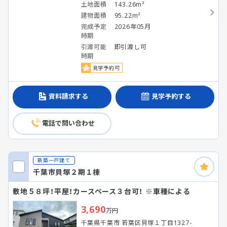
土地面積
143.26m²
建物面積
95.22m²
完成予定
2026年05月
時期
引渡可能
即引渡し可
時期
見学予約可
資料請求する
見学予約する
電話で問い合わせ
新築一戸建て
千葉市貝塚２期１棟
敷地５８坪！平屋！カースペース３台可！ ※車種による
3,690
万円
千葉県千葉市 若葉区貝塚１丁目1327-