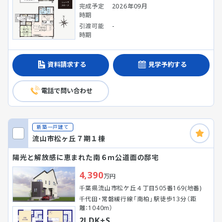
完成予定
2026年09月
時期
引渡可能
-
時期
資料請求する
見学予約する
電話で問い合わせ
新築一戸建て
流山市松ヶ丘７期１棟
陽光と解放感に恵まれた南６ｍ公道面の邸宅
4,390
万円
千葉県流山市松ケ丘４丁目505番169(地番)
千代田・常磐緩行線「南柏」駅徒歩13分（距
離：1040m）
2LDK+S