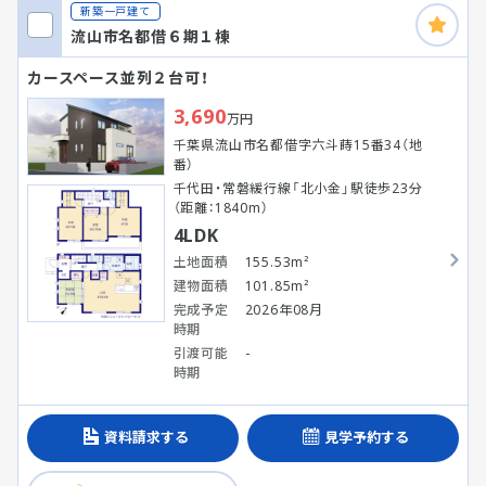
新築一戸建て
流山市名都借６期１棟
カースペース並列２台可！
3,690
万円
千葉県流山市名都借字六斗蒔15番34（地
番）
千代田・常磐緩行線「北小金」駅徒歩23分
（距離：1840m）
4LDK
土地面積
155.53m²
建物面積
101.85m²
完成予定
2026年08月
時期
引渡可能
-
時期
資料請求する
見学予約する