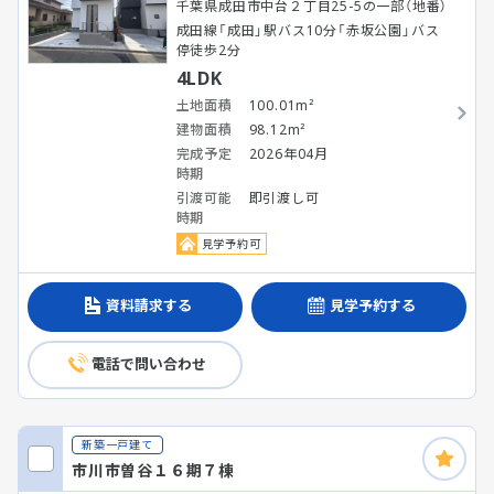
千葉県成田市中台２丁目25-5の一部（地番）
成田線「成田」駅バス10分「赤坂公園」バス
停徒歩2分
4LDK
土地面積
100.01m²
建物面積
98.12m²
完成予定
2026年04月
時期
引渡可能
即引渡し可
時期
見学予約可
資料請求する
見学予約する
電話で問い合わせ
新築一戸建て
市川市曽谷１６期７棟