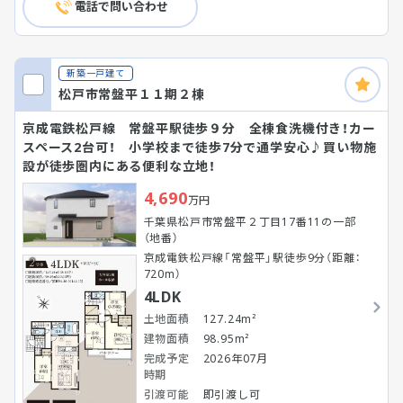
電話で問い合わせ
新築一戸建て
松戸市常盤平１１期２棟
京成電鉄松戸線 常盤平駅徒歩９分 全棟食洗機付き！カー
スペース2台可！ 小学校まで徒歩7分で通学安心♪買い物施
設が徒歩圏内にある便利な立地！
4,690
万円
千葉県松戸市常盤平２丁目17番11の一部
（地番）
京成電鉄松戸線「常盤平」駅徒歩9分（距離：
720m）
4LDK
土地面積
127.24m²
建物面積
98.95m²
完成予定
2026年07月
時期
引渡可能
即引渡し可