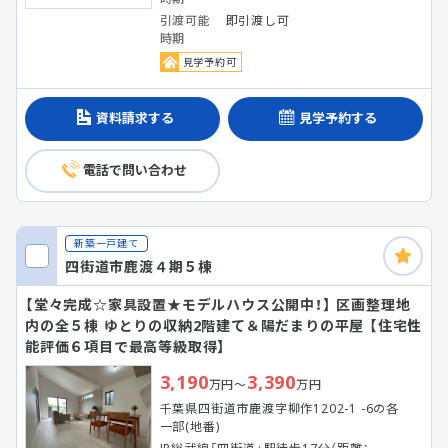
引渡可能
即引渡し可
時期
見学予約可
資料請求する
見学予約する
電話で問い合わせ
新築一戸建て
四街道市鹿渡４期５棟
【堂々完成☆家具設置★モデルハウス公開中！】 区画整理地
内の全５棟 ゆとりの収納2階建て＆陽だまりの平屋 【住宅性
能評価６項目で最高等級取得】
3,190
3,390
万円～
万円
千葉県四街道市鹿渡字柳作1202-1 -6の各
一部(地番)