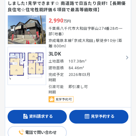
しました！見学できます☆ 南道路で日当たり良好！ 【長期優
良住宅☆住宅性能評価６項目で最高等級取得】
2,990
万円
千葉県八千代市大和田字新山274番28の一
部（地番）
京成電鉄本線「京成大和田」駅徒歩10分（距
離：800m）
3LDK
土地面積
107.38m²
建物面積
84.46m²
完成予定
2026年03月
時期
引渡可能
即引渡し可
時期
見学予約可
資料請求する
見学予約する
電話で問い合わせ