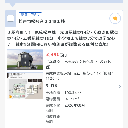
新築一戸建て
松戸市松飛台２１期１棟
３駅利用可！ 京成松戸線 元山駅徒歩14分・くぬぎ山駅徒
歩14分・五香駅徒歩19分 小学校まで徒歩7分で通学安心
♪ 徒歩9分圏内に買い物施設が複数ある便利な立地！
3,990
万円
千葉県松戸市松飛台字御立場163番4（地
番）
京成電鉄松戸線「元山」駅徒歩14分（距離：
1120m）
3LDK
土地面積
100.34m²
建物面積
92.73m²
完成予定
2026年08月
時期
引渡可能
-
時期