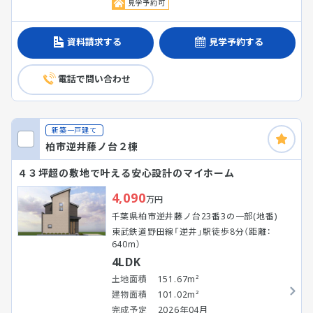
見学予約可
資料請求する
見学予約する
電話で問い合わせ
新築一戸建て
柏市逆井藤ノ台２棟
４３坪超の敷地で叶える安心設計のマイホーム
4,090
万円
千葉県柏市逆井藤ノ台23番3の一部(地番)
東武鉄道野田線「逆井」駅徒歩8分（距離：
640m）
4LDK
土地面積
151.67m²
建物面積
101.02m²
完成予定
2026年04月