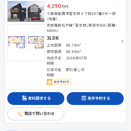
4,290
万円
千葉県船橋市習志野４丁目607番3の一部
（地番）
京成電鉄松戸線「習志野」駅徒歩8分（距離：
640m）
3LDK
土地面積
88.74m²
建物面積
86.94m²
完成予定
2026年07月
時期
引渡可能
即引渡し可
時期
見学予約可
資料請求する
見学予約する
電話で問い合わせ