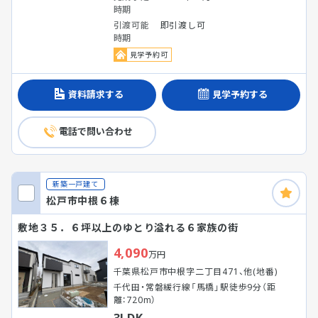
時期
引渡可能
即引渡し可
時期
見学予約可
資料請求する
見学予約する
電話で問い合わせ
新築一戸建て
松戸市中根６棟
敷地３５．６坪以上のゆとり溢れる６家族の街
4,090
万円
千葉県松戸市中根字二丁目471、他(地番)
千代田・常磐緩行線「馬橋」駅徒歩9分（距
離：720m）
3LDK