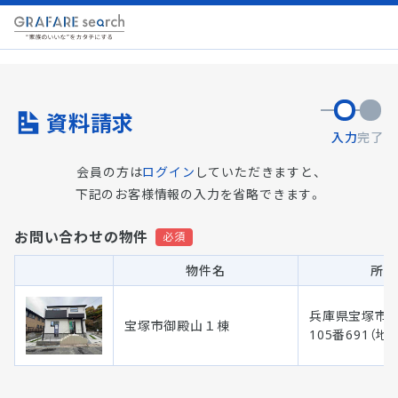
資料請求
入力
完了
会員の方は
ログイン
していただきますと、
下記のお客様情報の入力を省略できます。
お問い合わせの物件
物件名
所在
兵庫県宝塚市
宝塚市御殿山１棟
105番691（地