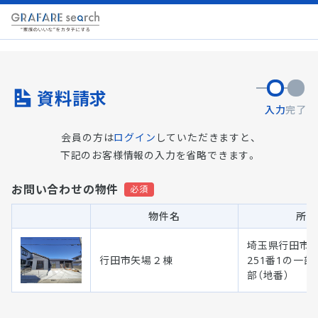
資料請求
入力
完了
会員の方は
ログイン
していただきますと、
下記のお客様情報の入力を省略できます。
お問い合わせの物件
物件名
所在
埼玉県行田市
行田市矢場２棟
251番1の一部
部（地番）