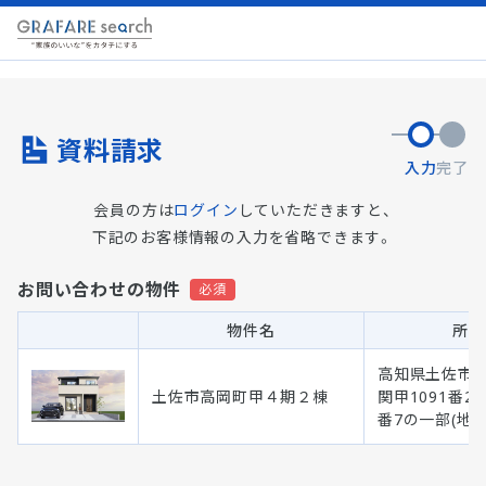
資料請求
入力
完了
会員の方は
ログイン
していただきますと、
下記のお客様情報の入力を省略できます。
お問い合わせの物件
物件名
所在
高知県土佐市
土佐市高岡町甲４期２棟
関甲1091番2の
番7の一部(地番