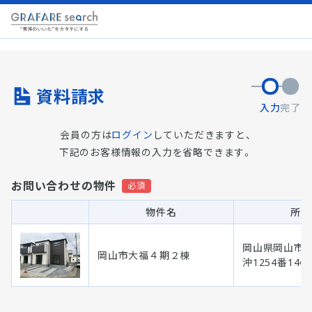
資料請求
入力
完了
会員の方は
ログイン
していただきますと、
下記のお客様情報の入力を省略できます。
お問い合わせの物件
物件名
所在
岡山県岡山市 
岡山市大福４期２棟
沖1254番14