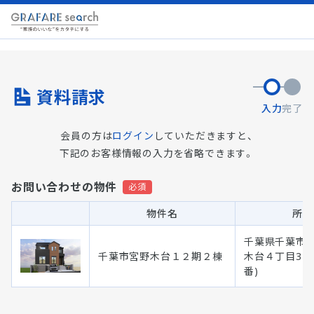
資料請求
入力
完了
会員の方は
ログイン
していただきますと、
下記のお客様情報の入力を省略できます。
お問い合わせの物件
物件名
所在
千葉県千葉市 
千葉市宮野木台１２期２棟
木台４丁目375
番)