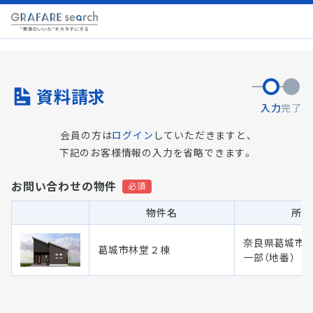
資料請求
入力
完了
会員の方は
ログイン
していただきますと、
下記のお客様情報の入力を省略できます。
お問い合わせの物件
物件名
所在
奈良県葛城市林堂
葛城市林堂２棟
一部（地番）