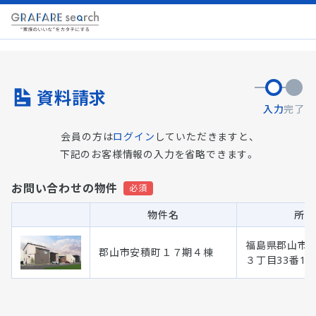
資料請求
入力
完了
会員の方は
ログイン
していただきますと、
下記のお客様情報の入力を省略できます。
お問い合わせの物件
物件名
所在
福島県郡山市安
郡山市安積町１７期４棟
３丁目33番1