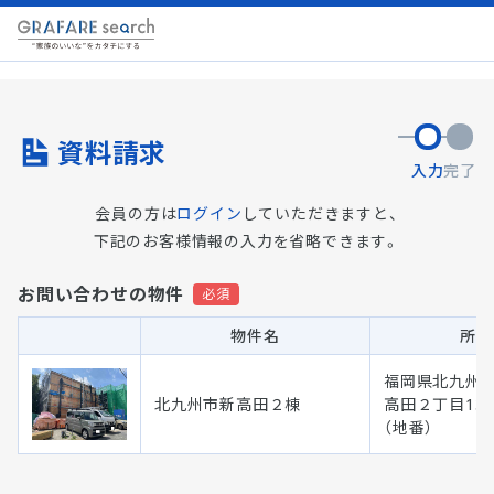
資料請求
入力
完了
会員の方は
ログイン
していただきますと、
下記のお客様情報の入力を省略できます。
お問い合わせの物件
物件名
所在
福岡県北九州市
北九州市新高田２棟
高田２丁目13
（地番）