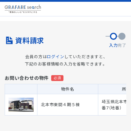
資料請求
入力
完了
会員の方は
ログイン
していただきますと、
下記のお客様情報の入力を省略できます。
お問い合わせの物件
物件名
所在
埼玉県北本市東
北本市東間４期５棟
番7（地番）