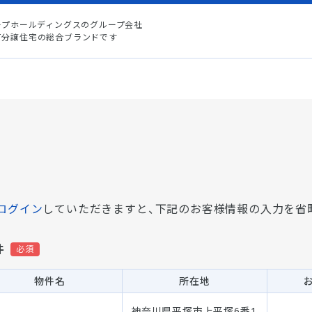
ープホールディングスのグループ会社
て分譲住宅の総合ブランドです
ログイン
していただきますと、
下記のお客様情報の入力を省
件
物件名
所在地
神奈川県平塚市上平塚6番1