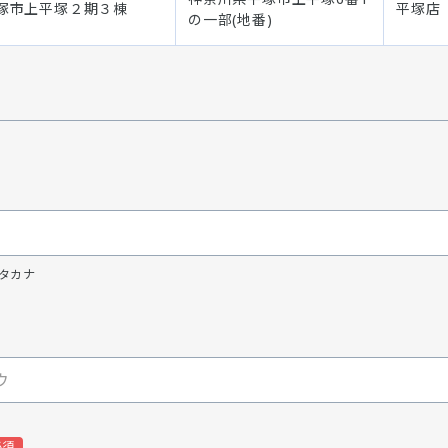
塚市上平塚２期３棟
平塚店
の一部(地番)
タカナ