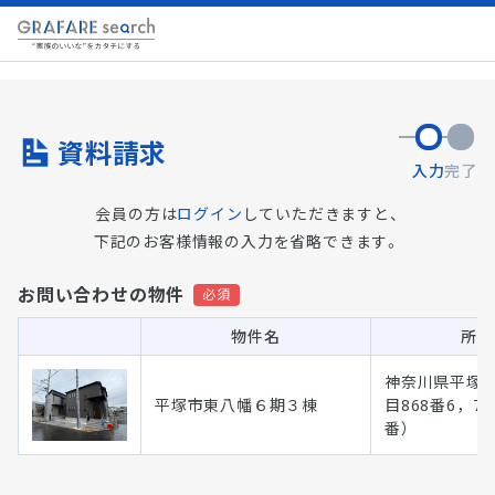
資料請求
入力
完了
会員の方は
ログイン
していただきますと、
下記のお客様情報の入力を省略できます。
お問い合わせの物件
物件名
所在
神奈川県平塚
平塚市東八幡６期３棟
目868番6，7
番）