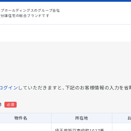
ープホールディングスのグループ会社
て分譲住宅の総合ブランドです
ログイン
していただきますと、
下記のお客様情報の入力を省
件
物件名
所在地
埼玉県坂戸市仲町1027番