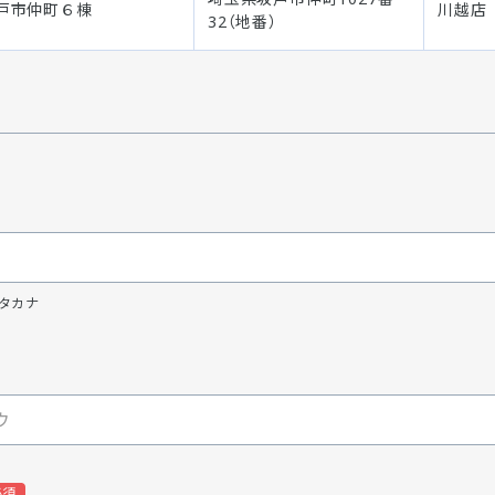
戸市仲町６棟
川越店
32（地番）
タカナ