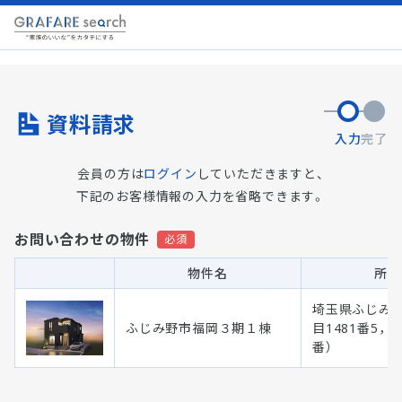
資料請求
入力
完了
会員の方は
ログイン
していただきますと、
下記のお客様情報の入力を省略できます。
お問い合わせの物件
物件名
所在
埼玉県ふじみ
ふじみ野市福岡３期１棟
目1481番5，1
番）