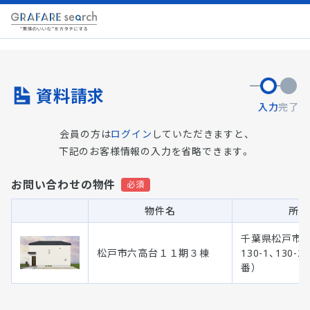
資料請求
入力
完了
会員の方は
ログイン
していただきますと、
下記のお客様情報の入力を省略できます。
お問い合わせの物件
物件名
所在
千葉県松戸市
松戸市六高台１１期３棟
130-1、130
番）