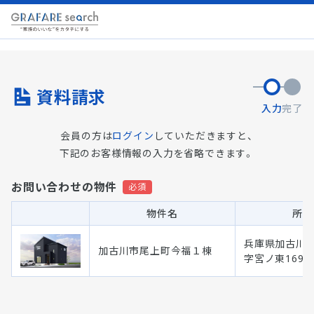
資料請求
入力
完了
会員の方は
ログイン
していただきますと、
下記のお客様情報の入力を省略できます。
お問い合わせの物件
物件名
所在
兵庫県加古川市
加古川市尾上町今福１棟
字宮ノ東169番