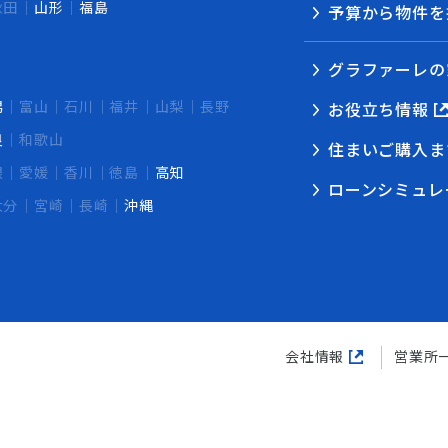
秋田
山形
福島
予算から物件を
グラファーレの
潟
富山
石川
福井
山梨
長野
お役立ち情報
良
和歌山
住まいご購入ま
根
愛媛
香川
徳島
高知
ローンシミュレ
大分
宮崎
長崎
沖縄
会社情報
営業所