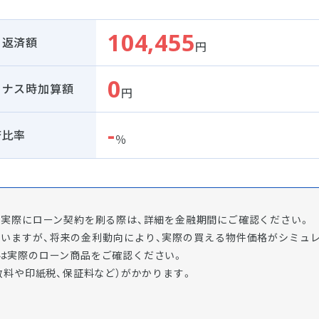
104,455
月返済額
円
0
ーナス時加算額
円
-
済比率
％
実際にローン契約を刷る際は、詳細を金融期間にご確認ください。
ていますが、将来の金利動向により、実際の買える物件価格がシミュ
は実際のローン商品をご確認ください。
数料や印紙税、保証料など）がかかります。