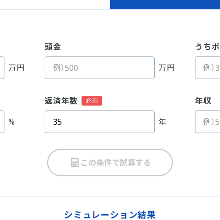
頭金
うちボ
万円
万円
返済年数
年収
%
年
この条件で試算する
シミュレーション結果