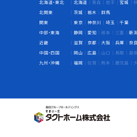
北海道・東北
北海道
青森
岩手
宮城
北関東
茨城
栃木
群馬
関東
東京
神奈川
埼玉
千葉
中部・東海
静岡
愛知
岐阜
三重
新
近畿
滋賀
京都
大阪
兵庫
奈
中国・四国
岡山
広島
山口
鳥取
島
九州・沖縄
福岡
佐賀
熊本
鹿児島