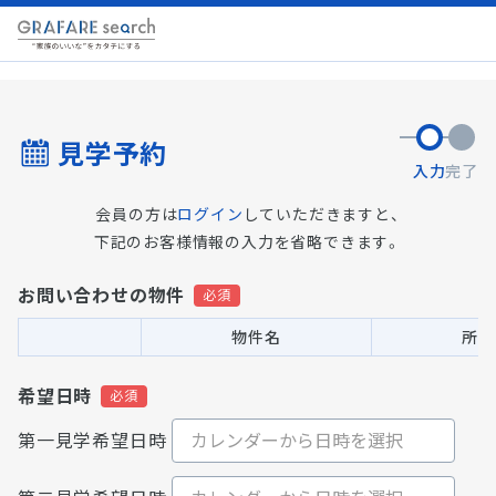
見学予約
入力
完了
会員の方は
ログイン
していただきますと、
下記のお客様情報の入力を省略できます。
お問い合わせの物件
物件名
所在
希望日時
第一見学希望日時