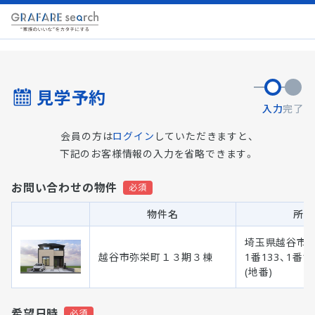
見学予約
入力
完了
会員の方は
ログイン
していただきますと、
下記のお客様情報の入力を省略できます。
お問い合わせの物件
物件名
所在
埼玉県越谷市
越谷市弥栄町１３期３棟
1番133、1番
(地番)
希望日時