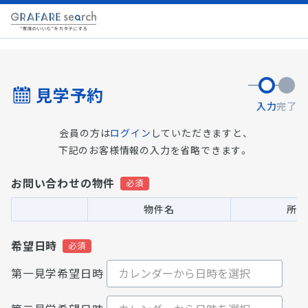
見学予約
入力
完了
会員の方は
ログイン
していただきますと、
下記のお客様情報の入力を省略できます。
お問い合わせの物件
物件名
所在
希望日時
第一見学希望日時