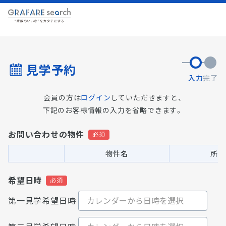
見学予約
入力
完了
会員の方は
ログイン
していただきますと、
下記のお客様情報の入力を省略できます。
お問い合わせの物件
物件名
所在
希望日時
第一見学希望日時