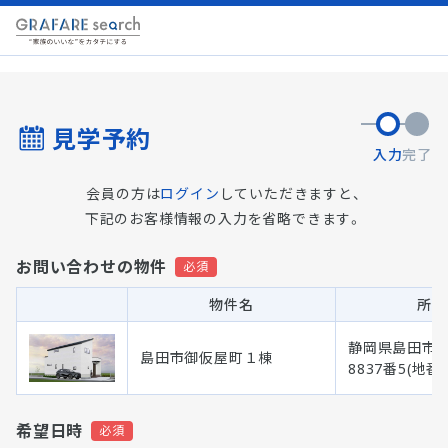
見学予約
入力
完了
会員の方は
ログイン
していただきますと、
下記のお客様情報の入力を省略できます。
お問い合わせの物件
物件名
所在
静岡県島田市
島田市御仮屋町１棟
8837番5(地番)
希望日時