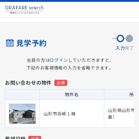
見学予約
入力
完了
会員の方は
ログイン
していただきますと、
下記のお客様情報の入力を省略できます。
お問い合わせの物件
物件名
所在
山形県山形市浜崎
山形市浜崎１棟
番）