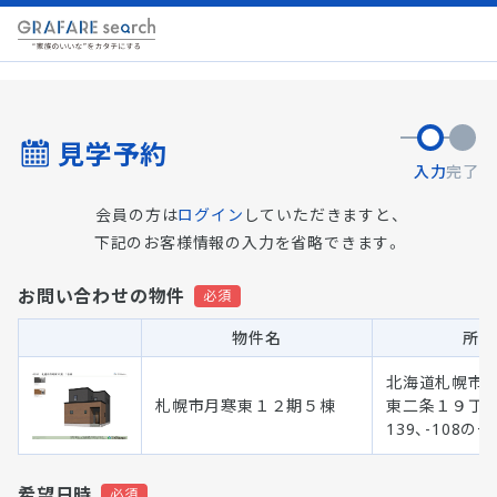
見学予約
入力
完了
会員の方は
ログイン
していただきますと、
下記のお客様情報の入力を省略できます。
お問い合わせの物件
物件名
所在
北海道札幌市 
札幌市月寒東１２期５棟
東二条１９丁目2
139、-108の
希望日時