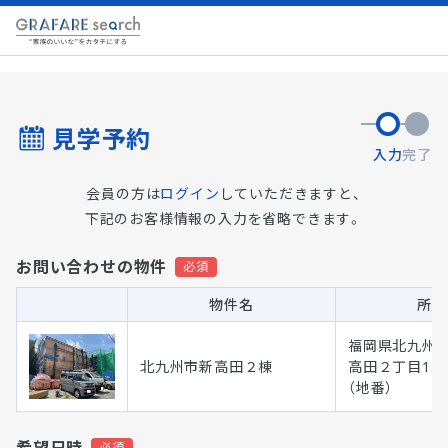
見学予約
入力
完了
会員の方は
ログイン
していただきますと、
下記のお客様情報の入力を省略できます。
お問い合わせの物件
物件名
所在
福岡県北九州市
北九州市新高田２棟
高田２丁目13
（地番）