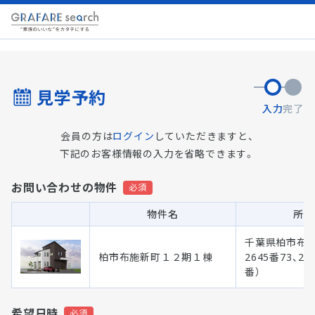
見学予約
入力
完了
会員の方は
ログイン
していただきますと、
下記のお客様情報の入力を省略できます。
お問い合わせの物件
物件名
所在
千葉県柏市布
柏市布施新町１２期１棟
2645番73、26
番）
希望日時